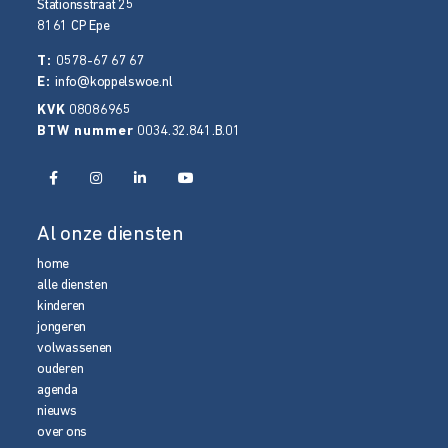
Stationsstraat 25
8161 CP
Epe
T:
0578-67 67 67
E:
info@koppelswoe.nl
KVK
08086965
BTW nummer
0034.32.841.B.01
Al onze diensten
home
alle diensten
kinderen
jongeren
volwassenen
ouderen
agenda
nieuws
over ons