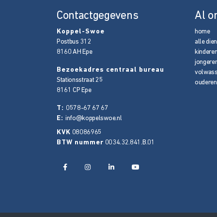
Contactgegevens
Al o
Koppel-Swoe
home
Postbus 312
alle die
8160 AH
Epe
kindere
jongere
Bezoekadres centraal bureau
volwas
Stationsstraat 25
ouderen
8161 CP
Epe
T:
0578-67 67 67
E:
info@koppelswoe.nl
KVK
08086965
BTW nummer
0034.32.841.B.01