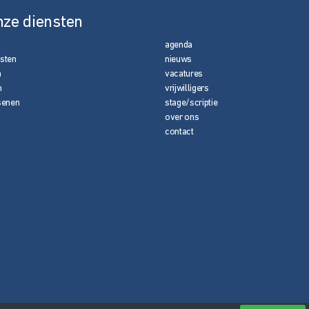
nze diensten
agenda
nsten
nieuws
n
vacatures
n
vrijwilligers
senen
stage/scriptie
over ons
contact