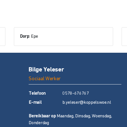
Dorp
: Epe
Bilge Yeleser
Sociaal Werker
T
elefoon
0578-676767
E
-mail
b.yeleser@koppelswoe.nl
Bereikbaar op
Maandag, Dinsdag, Woensdag,
Donderdag