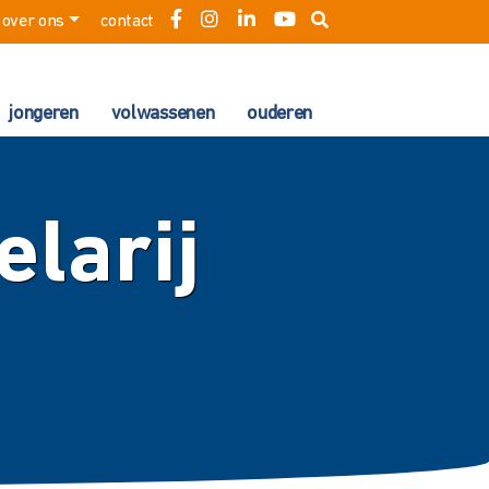
over ons
contact
jongeren
volwassenen
ouderen
elarij