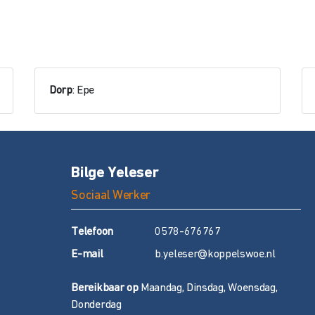
Dorp
: Epe
Bilge Yeleser
Sociaal Werker
T
elefoon
0578-676767
E
-mail
b.yeleser@koppelswoe.nl
Bereikbaar op
Maandag, Dinsdag, Woensdag,
Donderdag