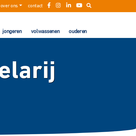
over ons
contact
jongeren
volwassenen
ouderen
elarij