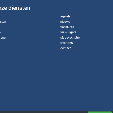
nze diensten
agenda
nsten
nieuws
n
vacatures
n
vrijwilligers
senen
stage/scriptie
over ons
contact