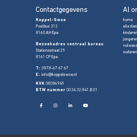
Contactgegevens
Al o
Koppel-Swoe
home
Postbus 312
alle die
8160 AH
Epe
kindere
jongere
Bezoekadres centraal bureau
volwas
Stationsstraat 25
ouderen
8161 CP
Epe
T:
0578-67 67 67
E:
info@koppelswoe.nl
KVK
08086965
BTW nummer
0034.32.841.B.01