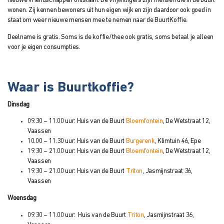
nieuwe vriendschappen ontstaan. De vrijwilligers zijn mensen die in de buurt
wonen. Zij kennen bewoners uit hun eigen wijk en zijn daardoor ook goed in
staat om weer nieuwe mensen mee te nemen naar de BuurtKoffie.
Deelname is gratis. Soms is de koffie/thee ook gratis, soms betaal je alleen
voor je eigen consumpties.
Waar is Buurtkoffie?
Dinsdag
09.30 – 11.00 uur: Huis van de Buurt
Bloemfontein
, De Wetstraat 12,
Vaassen
10.00 – 11.30 uur: Huis van de Buurt
Burgerenk
, Klimtuin 46, Epe
19.30 – 21.00 uur: Huis van de Buurt
Bloemfontein
, De Wetstraat 12,
Vaassen
19.30 – 21.00 uur: Huis van de Buurt
Triton
, Jasmijnstraat 36,
Vaassen
Woensdag
09.30 – 11.00 uur: Huis van de Buurt
Triton
, Jasmijnstraat 36,