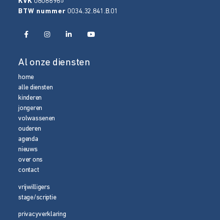
KVK
08086965
BTW nummer
0034.32.841.B.01
Al onze diensten
home
alle diensten
kinderen
jongeren
volwassenen
ouderen
agenda
nieuws
over ons
contact
vrijwilligers
stage/scriptie
privacyverklaring