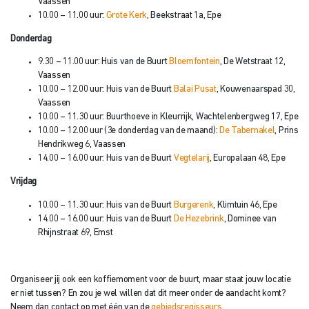
Vaassen
10.00 – 11.00 uur:
Grote Kerk
, Beekstraat 1a, Epe
Donderdag
9.30 – 11.00 uur: Huis van de Buurt
Bloemfontein
, De Wetstraat 12,
Vaassen
10.00 – 12.00 uur: Huis van de Buurt
Balai Pusat
, Kouwenaarspad 30,
Vaassen
10.00 – 11.30 uur: Buurthoeve in Kleurrijk, Wachtelenbergweg 17, Epe
10.00 – 12.00 uur (3e donderdag van de maand):
De Tabernakel
, Prins
Hendrikweg 6, Vaassen
14.00 – 16.00 uur: Huis van de Buurt
Vegtelarij
, Europalaan 48, Epe
Vrijdag
10.00 – 11.30 uur: Huis van de Buurt
Burgerenk
, Klimtuin 46, Epe
14.00 – 16.00 uur: Huis van de Buurt
De Hezebrink
, Dominee van
Rhijnstraat 69, Emst
Organiseer jij ook een koffiemoment voor de buurt, maar staat jouw locatie
er niet tussen? En zou je wel willen dat dit meer onder de aandacht komt?
Neem dan contact op met één van de
gebiedsregisseurs
.