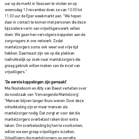
uur op de markt in Vaassen te vinden en op
woensdag 13 november doen ze van 10.00 tot
11.00 uur de Eper weekmarkt aan. “We hopen
daar in contact te komen met personen die deze
bijzondere vorm van vrijwilligerswerk willen
doen. We gaan hen vervolgens koppelen aan de
zorgvragers in ons netwerk. Zodat
mantelzorgers soms ook weer wat vrije tijd
hebben. Daarnaast zijn we op die plekken
nadrukkelijk op zoek naar mantelzorgers die
graag gebruik willen maken van de inzet van
vrijwilligers.”
‘De eerste koppelingen zijn gemaakt’
Mia Nooteboom en Atty van Beest vertellen over
de noodzaak van ‘Vervangende Mantelzorg’.
“Mensen blijven langer thuis wonen. Door deze
ontwikkeling zijn er meer mensen als
mantelzorger nodig. Dat zorgt er voor dat die
mantelzorgers overbelast raken door extra
taken. Om overbelasting bij hen te voorkomen,
willen we een groep vrijwilligers inzetten.
Vrijwilligers die mantelzorgers op gezette