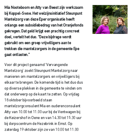
Mia Nooteboom en Atty van Beest zijn werkzaam
bij Koppel-Swoe. Het welzijnsinitiatief Steunpunt
Mantelzorg van deze Eper organisatie heeft
onlangs een subsidiebedrag van het Oranjefonds
gekregen. Dat geld krijgt een prachtig concreet
doel, vertelt het duo. “Deze bijdrage wordt
gebruikt om een groep vrijwilligers aan te
trekken die mantelzorgers in de gemeente Epe
gaat ontlasten.”
Voor dit project genaamd ‘Vervangende
Mantelzorg’ zoekt Steunpunt Mantelzorg naar
manieren om mantelzorgers en vrijwilligers bij
elkaar te brengen. De komende tijd is het duo dus
op diverse plekken in de gemeente te vinden om
dat onderwerp op de kaart te zetten. Op vrijdag
18 oktober bijvoorbeeld staan
mantelzorgconsulent Mia en ouderenconsulent
Atty van 10.00 tot 11.00 uur bij de Ventwagen bij
de Keizershof in Oene en van 14.30 tot 15.30 uur
bij dorpscentrum de Hezebrink in Emst. Op
zaterdag 19 oktober zijn ze van 10.00 tot 11.00