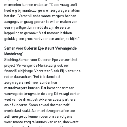
momenten kunnen ontlasten.” Deze vraag leeft
heel erg bij mantelzorgers en zorgvragers, aldus
het duo. “Verschillende mantelzorgers hebben
aangegeven graag gebruik te willen maken van
een vrijwilliger. En inmiddels zijn de eerste
koppelingen gemaakt. Veel mensen hebben
gelukkig een groot hart voor een ander, zo blijkt.”
Samen voor Ouderen Epe steunt ‘Vervangende
Mantelzorg’
Stichting Samen voor Ouderen Epe verleent het
project ‘Vervangende Mantelzorg’ ook een
financiële bijdrage. Voorzitter Sjaak Bijl vertelt de
reden daarachter: “Het is bekend dat
zorgvragers niet meer zonder hun
mantelzorgers kunnen. Dat komt onder meer
vanwege de terugval in de zorg. Dit vraagt echter
veel van de direct betrokkenen zoals partners
en/of kinderen. Soms zoveel dat men zelf
overbelast raakt. Als mantelzorgers af en toe
zelf energie op kunnen doen om vervolgens
weer mantelzorg te kunnen verlenen, dan wordt