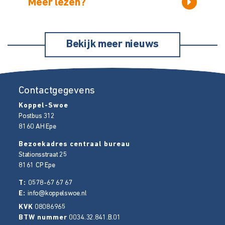
Meer lezen?
Bekijk meer nieuws
Contactgegevens
Koppel-Swoe
Postbus 312
8160 AH
Epe
Bezoekadres centraal bureau
Stationsstraat 25
8161 CP
Epe
T:
0578-67 67 67
E:
info@koppelswoe.nl
KVK
08086965
BTW nummer
0034.32.841.B.01