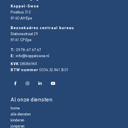
Koppel-Swoe
Postbus 312
8160 AH
Epe
Bezoekadres centraal bureau
Stationsstraat 25
8161 CP
Epe
T:
0578-67 67 67
E:
info@koppelswoe.nl
KVK
08086965
BTW nummer
0034.32.841.B.01
Al onze diensten
home
alle diensten
kinderen
jongeren