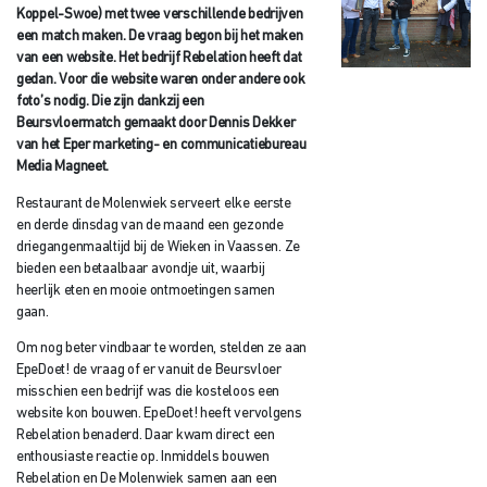
Koppel-Swoe) met twee verschillende bedrijven
een match maken. De vraag begon bij het maken
van een website. Het bedrijf Rebelation heeft dat
gedan. Voor die website waren onder andere ook
foto’s nodig. Die zijn dankzij een
Beursvloermatch gemaakt door Dennis Dekker
van het Eper marketing- en communicatiebureau
Media Magneet.
Restaurant de Molenwiek serveert elke eerste
en derde dinsdag van de maand een gezonde
driegangenmaaltijd bij de Wieken in Vaassen. Ze
bieden een betaalbaar avondje uit, waarbij
heerlijk eten en mooie ontmoetingen samen
gaan.
Om nog beter vindbaar te worden, stelden ze aan
EpeDoet! de vraag of er vanuit de Beursvloer
misschien een bedrijf was die kosteloos een
website kon bouwen. EpeDoet! heeft vervolgens
Rebelation benaderd. Daar kwam direct een
enthousiaste reactie op. Inmiddels bouwen
Rebelation en De Molenwiek samen aan een