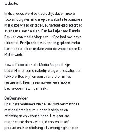
website.
In dit proces werd ook duidelijk dat er mooie
foto’s nodig waren om op de website te plaatsen.
Met deze vraag ging de Beursvloer-projectgroep
eveneens aan de slag. Een belletje naar Dennis
Dekker van Media Magneet uit Epe had positieve
uitkomst. Er zijn enkele avonden gepland zodat
Dennis foto’s kon maken voor de website van De
Molenwiek.
Zowel Rebelation als Media Magneet zijn,
bedankt met een smakelijke tegenprestatie: een
lekkere fles wijn en een avond eten in het
restaurant. Hiermee is alweer een mooie
Beursvloermatch gemaakt.
De Beursvloer
EpeDoet! realiseert via de Beursvloer matches
met gesloten beurs tussen bedrijven en
stichtingen en verenigingen. Het gaat om
matches rondom kennis, diensten en/of
producten. Een stichting of vereniging kan een