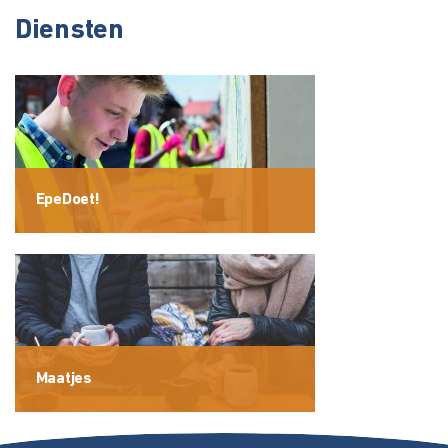
Diensten
EpeDoet!
Maatjes