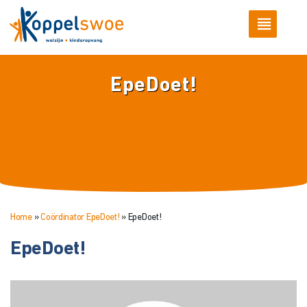
EpeDoet!
Home
»
Coördinator EpeDoet!
»
EpeDoet!
EpeDoet!