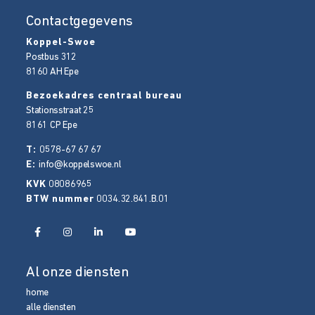
Contactgegevens
Koppel-Swoe
Postbus 312
8160 AH
Epe
Bezoekadres centraal bureau
Stationsstraat 25
8161 CP
Epe
T:
0578-67 67 67
E:
info@koppelswoe.nl
KVK
08086965
BTW nummer
0034.32.841.B.01
Al onze diensten
home
alle diensten