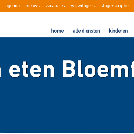
agenda
nieuws
vacatures
vrijwilligers
stage/scriptie
home
alle diensten
kinderen
 eten Bloemf