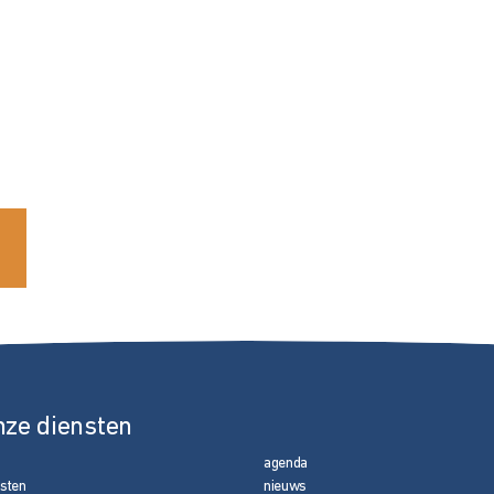
nze diensten
agenda
nsten
nieuws