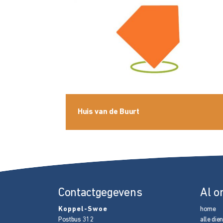
Huis van de Buurt
Contactgegevens
Al o
Koppel-Swoe
home
Postbus 312
alle die