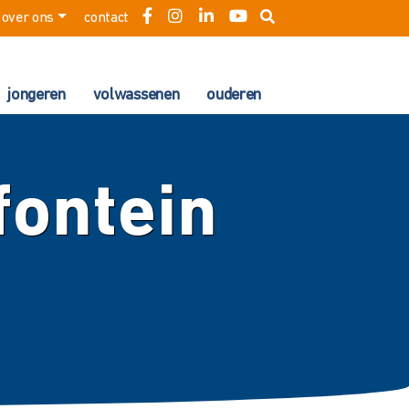
over ons
contact
jongeren
volwassenen
ouderen
ontein