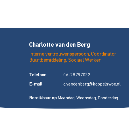
Charlotte van den Berg
Interne vertrouwenspersoon, Coördinator
Buurtbemiddeling, Sociaal Werker
T
elefoon
06-28787032
E
-mail
c.vandenberg@koppelswoe.nl
Bereikbaar op
Maandag, Woensdag, Donderdag