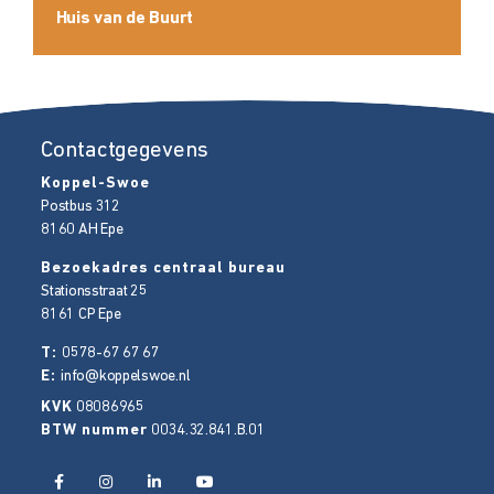
Huis van de Buurt
Contactgegevens
Koppel-Swoe
Postbus 312
8160 AH
Epe
Bezoekadres centraal bureau
Stationsstraat 25
8161 CP
Epe
T:
0578-67 67 67
E:
info@koppelswoe.nl
KVK
08086965
BTW nummer
0034.32.841.B.01