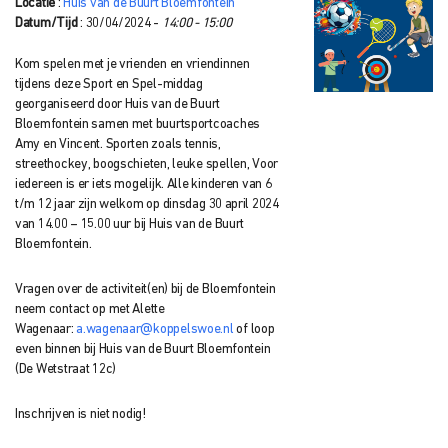
Locatie
:
Huis van de Buurt Bloemfontein
Datum/Tijd
: 30/04/2024 -
14:00 - 15:00
Kom spelen met je vrienden en vriendinnen
tijdens deze Sport en Spel-middag
georganiseerd door Huis van de Buurt
Bloemfontein samen met buurtsportcoaches
Amy en Vincent. Sporten zoals tennis,
streethockey, boogschieten, leuke spellen, Voor
iedereen is er iets mogelijk. Alle kinderen van 6
t/m 12 jaar zijn welkom op dinsdag 30 april 2024
van 14.00 – 15.00 uur bij Huis van de Buurt
Bloemfontein.
Vragen over de activiteit(en) bij de Bloemfontein
neem contact op met Alette
Wagenaar:
a.wagenaar@koppelswoe.nl
of loop
even binnen bij Huis van de Buurt Bloemfontein
(De Wetstraat 12c)
Inschrijven is niet nodig!