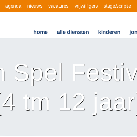
agenda
nieuws
vacatures
vrijwilligers
stage/scriptie
home
alle diensten
kinderen
jo
n Spel Festi
(4 tm 12 jaar