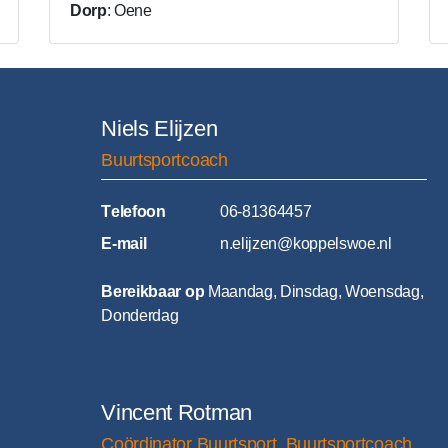
Dorp
: Oene
Niels Elijzen
Buurtsportcoach
T
elefoon
06-81364457
E
-mail
n.elijzen@koppelswoe.nl
Bereikbaar op
Maandag, Dinsdag, Woensdag,
Donderdag
Vincent Rotman
Coördinator Buurtsport, Buurtsportcoach