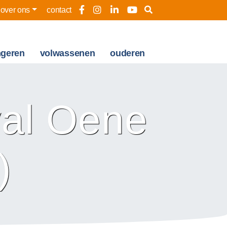
over ons
contact
ngeren
volwassenen
ouderen
val Oene
)