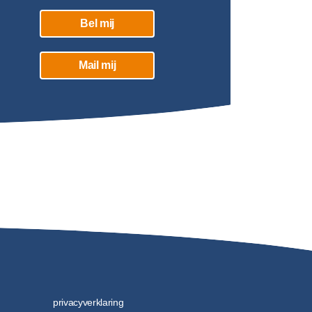
Bel mij
Mail mij
privacyverklaring