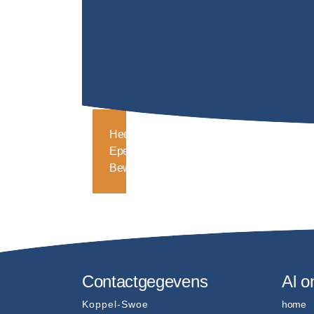
Heel
Epe
Beweegt
Contactgegevens
Al o
Koppel-Swoe
home