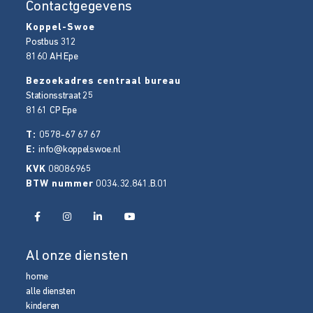
Contactgegevens
Koppel-Swoe
Postbus 312
8160 AH
Epe
Bezoekadres centraal bureau
Stationsstraat 25
8161 CP
Epe
T:
0578-67 67 67
E:
info@koppelswoe.nl
KVK
08086965
BTW nummer
0034.32.841.B.01
Al onze diensten
home
alle diensten
kinderen