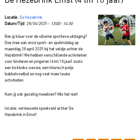
De Hezebrink Emst (4 tm 18 jaar)
Locatie
:
De Hezebrink
Datum/Tijd
: 28/04/2025 -
13:00 - 14:30
Ben jij klaar voor de ultieme sportieve uitdaging?
Doe mee aan onze sport- en spelmiddag op
maandag 28 april 2025 bij het veldje achter de
Hezebrink! We hebben verschillende activiteiten
voor kinderen en jongeren (4 tm 18 jaar) zoals
een kickboks-sessie, een hilarisch potje
bubbelvoetbal en nog veel meer leuke
activiteiten.
Kom jij ook gezellig meedoen? Mis het niet!
locatie: vernieuwde speelveld achter De
Hezebrink in Emst!