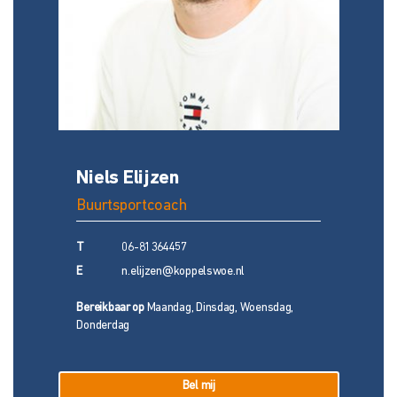
Niels Elijzen
V
Buurtsportcoach
C
B
T
06-81364457
T
E
n.elijzen@koppelswoe.nl
E
Bereikbaar op
Maandag, Dinsdag, Woensdag,
Donderdag
Be
Do
Bel mij