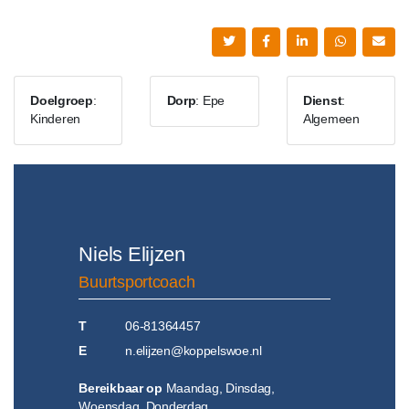
Doelgroep
:
Dorp
: Epe
Dienst
:
Kinderen
Algemeen
Niels Elijzen
Buurtsportcoach
T
06-81364457
E
n.elijzen@koppelswoe.nl
Bereikbaar op
Maandag, Dinsdag,
Woensdag, Donderdag