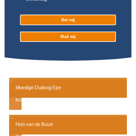
Bel mij
Mail mij
Moedige Dialoog Epe
Kindertijd
Huis van de Buurt