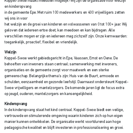
Koppel-Swoe maakt meedoen mogelijk! Wij zijn de organisatie voor welzijn
en kinderopvang
in de gemeente Epe. Met ruim 100 medewerkers en 400 vrijwilligers zetten
wij ons in voor
het welzijn en de groei van kinderen en volwassenen van 0 tot 100+ jaar. Wij
geloven dat iedereen ertoe doet, kan meedoen en kan bijdragen. Alle
verschillen mogen er zijn en iedereen mag zichzelf zijn. Onze kernwaarden:
toegankelijk, proactief, flexibel en vriendelijk.
Welzijn
Koppel-Swoe werkt gebiedsgericht in Epe, Vaassen, Emst en Oene. De
behoeften van inwoners staan centraal; samenwerking met inwoners,
organisaties en de gemeente zorgt voor maatwerk en een sterke
gemeenschap. Belangrijke thema’s zijn: Huis van de Buurt, armoede en
schulden, eenzaamheid en gezonde leefstijl. Daarnaast ondersteunt Koppel-
Swoe vrijwilligers en mantelzorgers. De komende jaren ligt de focus extra
op jeugd, ouderen, mantelzorgers en kansengelijkheid.
Kinderopvang
In de kinderopvang staat het kind centraal. Koppel-Swoe biedt een veilige,
vertrouwde en stimulerende omgeving waarin kinderen zich op hun eigen
manier kunnen ontwikkelen. De organisatie werkt voortdurend aan hoge
pedagogische kwaliteit en blijft investeren in professionalisering en groei.