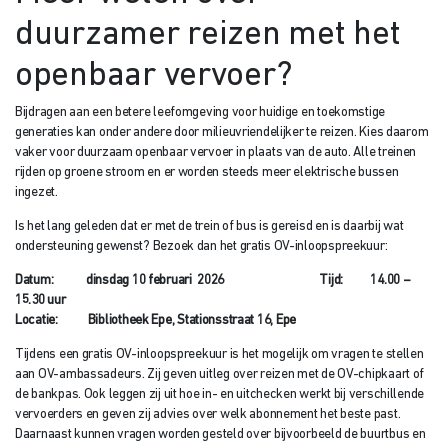
duurzamer reizen met het
openbaar vervoer?
Bijdragen aan een betere leefomgeving voor huidige en toekomstige
generaties kan onder andere door milieuvriendelijker te reizen. Kies daarom
vaker voor duurzaam openbaar vervoer in plaats van de auto. Alle treinen
rijden op groene stroom en er worden steeds meer elektrische bussen
ingezet.
Is het lang geleden dat er met de trein of bus is gereisd en is daarbij wat
ondersteuning gewenst? Bezoek dan het gratis OV-inloopspreekuur:
Datum: dinsdag 10 februari 2026 Tijd: 14.00 –
15.30 uur
Locatie: Bibliotheek Epe, Stationsstraat 16, Epe
Tijdens een gratis OV-inloopspreekuur is het mogelijk om vragen te stellen
aan OV-ambassadeurs. Zij geven uitleg over reizen met de OV-chipkaart of
de bankpas. Ook leggen zij uit hoe in- en uitchecken werkt bij verschillende
vervoerders en geven zij advies over welk abonnement het beste past.
Daarnaast kunnen vragen worden gesteld over bijvoorbeeld de buurtbus en