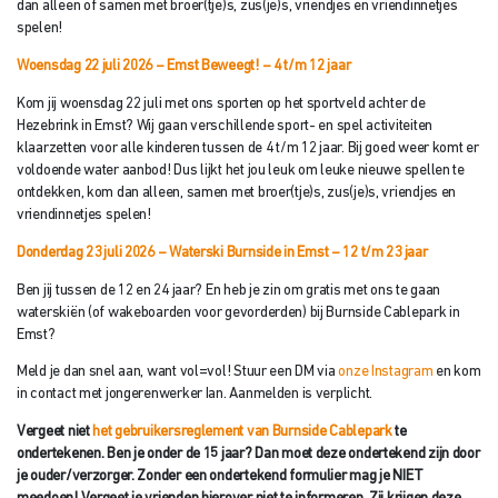
dan alleen of samen met broer(tje)s, zus(je)s, vriendjes en vriendinnetjes
spelen!
Woensdag 22 juli 2026 – Emst Beweegt!
– 4 t/m 12 jaar
Kom jij woensdag 22 juli met ons sporten op het sportveld achter de
Hezebrink in Emst? Wij gaan verschillende sport- en spel activiteiten
klaarzetten voor alle kinderen tussen de 4 t/m 12 jaar. Bij goed weer komt er
voldoende water aanbod! Dus lijkt het jou leuk om leuke nieuwe spellen te
ontdekken, kom dan alleen, samen met broer(tje)s, zus(je)s, vriendjes en
vriendinnetjes spelen!
Donderdag 23 juli 2026 –
Waterski
Burnside in Emst – 12 t/m 23 jaar
Ben jij tussen de 12 en 24 jaar? En heb je zin om gratis met ons te gaan
waterskiën (of wakeboarden voor gevorderden) bij Burnside Cablepark in
Emst?
Meld je dan snel aan, want vol=vol! Stuur een DM via
onze Instagram
en kom
in contact met jongerenwerker Ian. Aanmelden is verplicht.
Vergeet niet
het gebruikersreglement van Burnside Cablepark
te
ondertekenen. Ben je onder de 15 jaar? Dan moet deze ondertekend zijn
door
je ouder/verzorger. Zonder een ondertekend formulier mag je NIET