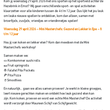
Kom jij woensdag 29 april 2026 met ons sporten op het sportveld achter de
Hezebrink in Emst? Wij gaan verschillende sport- en spel activiteiten
klaarzetten voor alle kinderen tussen de 4 t/m 12 jaar. Dus lijkt het jou leuk
om leuke nieuwe spellen te ontdekken, kom dan alleen, samen met
broer(tje)s, zus(je)s, vriendjes en vriendinnetjes spelen!
Woensdag 29 april 2026 – Mini Masterchefs: Gezond en Lekker in Epe – 8
t/
m 12 jaar
Hou jij van koken en lekker eten? Kom dan meedoen met de Mini
Masterchefs workshop!
Samen maken we:
🥒 Komkommer sushi rolls
🌯 Fruit springrolls
🧆 Falafel Pita Pockets
🍕 Pita Pizza
🥤Smoothies
En natuurlijk… gaan we alles samen proeven! Je werkt in kleine groepjes,
leert nieuwe gerechten maken en ontdekt hoe leuk gezond eten kan
zijn. Kom koken, proeven en word een echte Mini Masterchef! De activiteit
wordt verzorgd door Maureen Schijf van Schijfgewicht.