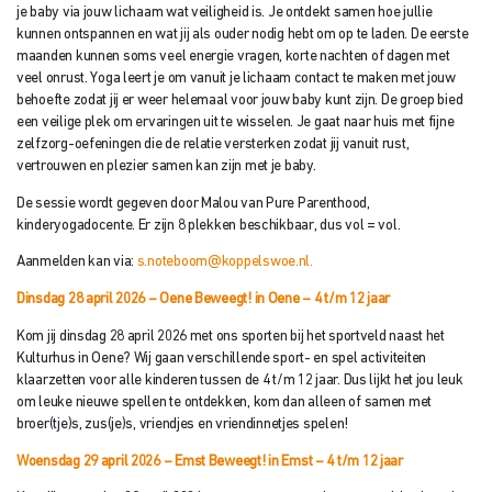
je baby via jouw lichaam wat veiligheid is. Je ontdekt samen hoe jullie
kunnen ontspannen en wat jij als ouder nodig hebt om op te laden. De eerste
maanden kunnen soms veel energie vragen, korte nachten of dagen met
veel onrust. Yoga leert je om vanuit je lichaam contact te maken met jouw
behoefte zodat jij er weer helemaal voor jouw baby kunt zijn. De groep bied
een veilige plek om ervaringen uit te wisselen. Je gaat naar huis met fijne
zelfzorg-oefeningen die de relatie versterken zodat jij vanuit rust,
vertrouwen en plezier samen kan zijn met je baby.
De sessie wordt gegeven door Malou van Pure Parenthood,
kinderyogadocente. Er zijn 8 plekken beschikbaar, dus vol = vol.
Aanmelden kan via:
s.noteboom@koppelswoe.nl.
Dinsdag 28 april 2026 – Oene Beweegt! in Oene – 4 t/m 12 jaar
Kom jij dinsdag 28 april 2026 met ons sporten bij het sportveld naast het
Kulturhus in Oene? Wij gaan verschillende sport- en spel activiteiten
klaarzetten voor alle kinderen tussen de 4 t/m 12 jaar. Dus lijkt het jou leuk
om leuke nieuwe spellen te ontdekken, kom dan alleen of samen met
broer(tje)s, zus(je)s, vriendjes en vriendinnetjes spelen!
Woensdag 29 april 2026 – Emst Beweegt! in Emst
– 4 t/m 12 jaar