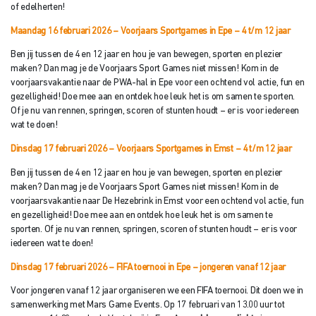
of edelherten!
Maandag 16 februari 2026 – Voorjaars Sportgames in Epe
– 4 t/m 12 jaar
Ben jij tussen de 4 en 12 jaar en hou je van bewegen, sporten en plezier
maken? Dan mag je de Voorjaars Sport Games niet missen! Kom in de
voorjaarsvakantie naar de PWA-hal in Epe voor een ochtend vol actie, fun en
gezelligheid! Doe mee aan en ontdek hoe leuk het is om samen te sporten.
Of je nu van rennen, springen, scoren of stunten houdt – er is voor iedereen
wat te doen!
Dinsdag 17 februari 2026 – Voorjaars Sportgames in Emst – 4 t/
m 12 jaar
Ben jij tussen de 4 en 12 jaar en hou je van bewegen, sporten en plezier
maken? Dan mag je de Voorjaars Sport Games niet missen! Kom in de
voorjaarsvakantie naar De Hezebrink in Emst voor een ochtend vol actie, fun
en gezelligheid! Doe mee aan en ontdek hoe leuk het is om samen te
sporten. Of je nu van rennen, springen, scoren of stunten houdt – er is voor
iedereen wat te doen!
Dinsdag 17 februari 2026 – FIFA toernooi in Epe
– jongeren vanaf 12 jaar
Voor jongeren vanaf 12 jaar organiseren we een FIFA toernooi. Dit doen we in
samenwerking met Mars Game Events. Op 17 februari van 13.00 uur tot