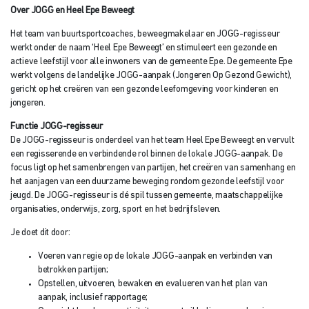
Over
JOGG en Heel Epe Beweegt
Het team van buurtsportcoaches, beweegmakelaar en JOGG-regisseur
werkt onder de naam ‘Heel Epe Beweegt’ en stimuleert een gezonde en
actieve leefstijl voor alle inwoners van de gemeente Epe. De gemeente Epe
werkt volgens de landelijke JOGG-aanpak (Jongeren Op Gezond Gewicht),
gericht op het creëren van een gezonde leefomgeving voor kinderen en
jongeren.
Functie
JOGG-regisseur
De JOGG-regisseur is onderdeel van het team Heel Epe Beweegt en vervult
een regisserende en verbindende rol binnen de lokale JOGG-aanpak. De
focus ligt op het samenbrengen van partijen, het creëren van samenhang en
het aanjagen van een duurzame beweging rondom gezonde leefstijl voor
jeugd. De JOGG-regisseur is dé spil tussen gemeente, maatschappelijke
organisaties, onderwijs, zorg, sport en het bedrijfsleven.
Je doet dit door:
Voeren van regie op de lokale JOGG-aanpak en verbinden van
betrokken partijen;
Opstellen, uitvoeren, bewaken en evalueren van het plan van
aanpak, inclusief rapportage;