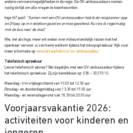
andere vervoersmogelijkheden in de regio. De OV-ambassadeurs nemen
rustig de tijd om alle vragen te beantwoorden.
Inge (67 jaar): “
Samen met een OV-ambassadeur heb ik de reisplanner-app
en OVpay op m’n telefoon gezet en ermee geoefend. Nu reis ik regelmatig
met de bus naar de stad.
”
Wie, net als Inge, meer wil weten over milieuvriendelijk reizen met het
openbaar vervoer, is van harte welkom tijdens het inloopspreekuur. Kijk voor
meer informatie op
www.ervaarhetov.nl/ov-ambassadeur
Telefonisch spreekuur
Liever telefonisch advies? Bel dagelijks met een OV-ambassadeur tijdens
het telefonisch spreekuur. Zij zijn bereikbaar op: 038 – 303 70 10.
Maandag- t/m vrijdagochtend van 10.00 tot 12.00 uur
Dinsdag- en donderdagmiddag van 13.30 tot 15.00 uur
Maandag- en woensdagavond van 18.30 tot 20.00 uur
Voorjaarsvakantie 2026:
activiteiten voor kinderen en