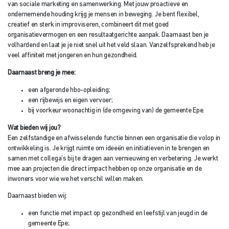
van sociale marketing en samenwerking. Met jouw proactieve en
ondernemende houding krijg je mensen in beweging. Je bent flexibel,
creatief en sterk in improviseren, combineert dit met goed
organisatievermogen en een resultaatgerichte aanpak. Daarnaast ben je
volhardend en laat je je niet snel uit het veld slaan. Vanzelfsprekend heb je
veel affiniteit met jongeren en hun gezondheid.
Daarnaast breng je mee:
een afgeronde hbo-opleiding;
een rijbewijs en eigen vervoer;
bij voorkeur woonachtig in (de omgeving van) de gemeente Epe.
Wat bieden wij jou?
Een zelfstandige en afwisselende functie binnen een organisatie die volop in
ontwikkeling is. Je krijgt ruimte om ideeën en initiatieven in te brengen en
samen met collega’s bij te dragen aan vernieuwing en verbetering. Je werkt
mee aan projecten die direct impact hebben op onze organisatie en de
inwoners voor wie we het verschil willen maken.
Daarnaast bieden wij:
een functie met impact op gezondheid en leefstijl van jeugd in de
gemeente Epe;