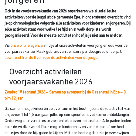
jongeren
Ook in de voorjaarsvakantie van 2026 organiseren we allerlei leuke
activiteiten voor de jeugd uit de gemeente Epe. In onderstaand overzicht vind
je op chronologische volgorde alle activiteiten voor kinderen en jongeren. Bij
elke activiteit staat voor welke leeftijd en in welk dorp iets wordt
georganiseerd. Voor de meeste activiteiten hoef je je niet aan te melden.
Via
onze online agenda
vind je al onze activiteiten voor jong en oud voor de
voorjaarsvakantie. Maak gebruik van de filters per doelgroep of dorp. Of
download hier de flyer voor de activiteiten voor de jeugd
.
Overzicht activiteiten
voorjaarsvakantie 2026
Zondag 15 februari 2026 – Samen op avontuur bij de Ossenstal in Epe – 0
t/m 12 jaar
Ga samen met je kinderen op avontuur in het bos! Tijdens deze activiteit van
ongeveer 1 tot 1,5 uur gaan jullie op een speurtocht vol kleine ontdekkingen.
Onderweg is er van alles te zien en te beleven in de natuur. Alle paden leiden
naar de wildkijkwand. Daar mogen kinderen even van het pad af om heel
stilletjes door de kijkgaten te kijken. Met een beetje geluk zie je everzwijnen