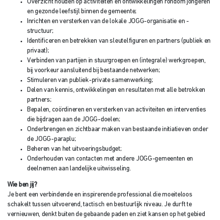
Overzicht houden op activiteiten en ontwikkelingen rondom jongeren
en gezonde leefstijl binnen de gemeente;
Inrichten en versterken van de lokale JOGG-organisatie en -
structuur;
Identificeren en betrekken van sleutelfiguren en partners (publiek en
privaat);
Verbinden van partijen in stuurgroepen en (integrale) werkgroepen,
bij voorkeur aansluitend bij bestaande netwerken;
Stimuleren van publiek-private samenwerking;
Delen van kennis, ontwikkelingen en resultaten met alle betrokken
partners;
Bepalen, coördineren en versterken van activiteiten en interventies
die bijdragen aan de JOGG-doelen;
Onderbrengen en zichtbaar maken van bestaande initiatieven onder
de JOGG-paraplu;
Beheren van het uitvoeringsbudget;
Onderhouden van contacten met andere JOGG-gemeenten en
deelnemen aan landelijke uitwisseling.
Wie ben jij?
Je bent een verbindende en inspirerende professional die moeiteloos
schakelt tussen uitvoerend, tactisch en bestuurlijk niveau. Je durft te
vernieuwen, denkt buiten de gebaande paden en ziet kansen op het gebied