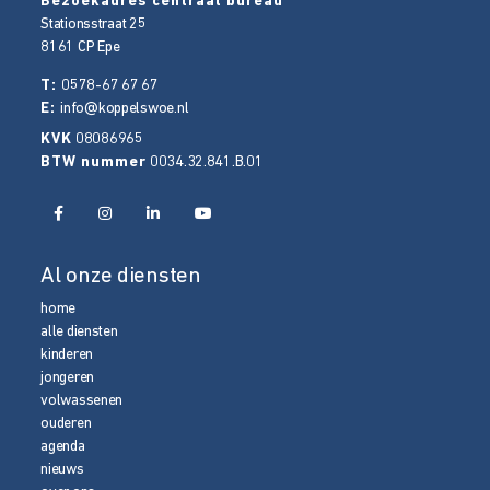
Bezoekadres centraal bureau
Stationsstraat 25
8161 CP
Epe
T:
0578-67 67 67
E:
info@koppelswoe.nl
KVK
08086965
BTW nummer
0034.32.841.B.01
Al onze diensten
home
alle diensten
kinderen
jongeren
volwassenen
ouderen
agenda
nieuws