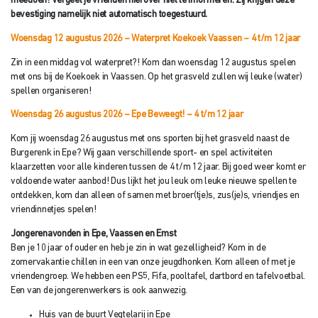
meedoen! Vergeet je vrienden hierover niet te informeren. Zij krijgen deze
bevestiging namelijk niet automatisch toegestuurd.
Woensdag 12 augustus 2026 – Waterpret Koekoek Vaassen
– 4 t/m 12 jaar
Zin in een middag vol waterpret?! Kom dan woensdag 12 augustus spelen
met ons bij de Koekoek in Vaassen. Op het grasveld zullen wij leuke (water)
spellen organiseren!
Woensdag 26 augustus 2026 – Epe Beweegt!
– 4 t/m 12 jaar
Kom jij woensdag 26 augustus met ons sporten bij het grasveld naast de
Burgerenk in Epe? Wij gaan verschillende sport- en spel activiteiten
klaarzetten voor alle kinderen tussen de 4 t/m 12 jaar. Bij goed weer komt er
voldoende water aanbod! Dus lijkt het jou leuk om leuke nieuwe spellen te
ontdekken, kom dan alleen of samen met broer(tje)s, zus(je)s, vriendjes en
vriendinnetjes spelen!
Jongerenavonden in Epe, Vaassen en Emst
Ben je 10 jaar of ouder en heb je zin in wat gezelligheid? Kom in de
zomervakantie chillen in een van onze jeugdhonken. Kom alleen of met je
vriendengroep. We hebben een PS5, Fifa, pooltafel, dartbord en tafelvoetbal.
Een van de jongerenwerkers is ook aanwezig.
Huis van de buurt Vegtelarij in Epe