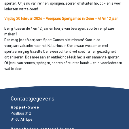
sporten. Of je nu van rennen, springen, scoren of stunten houdt – er is voor
iedereen wat te doen!
Vrijdag 20 februari 2026 – Voorjaars Sportgames in Oene – 4 t/
m 12 jaar
Ben jij tussen de 4 en 12 jaar en hou je van bewegen, sporten en plezier
maken?
Dan mag je de Voorjaars Sport Games niet missen! Kom in de
voorjaarsvakantie naar het Kulturhus in Oene waar we samen met
sportvereniging Gazelle Oene een ochtend vol spel, fun en gezelligheid
organiseren! Doe mee aan en ontdek hoe leuk het is om samen te sporten.
Of je nu van rennen, springen, scoren of stunten houdt – er is voor iedereen
wat te doen!
Contactgegevens
Koppel-Swoe
Postbus 312
8160 AH
Epe