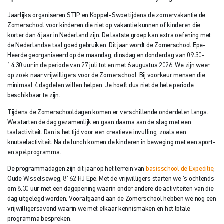
Jaarlijks organiseren STIP en Koppel-Swoe tijdens de zomervakantie de
Zomerschool voor kinderen die niet op vakantie kunnen of kinderen die
korter dan 4 jaar in Nederland zijn. De laatste groep kan extra oefening met
de Nederlandse taal goed gebruiken. Dit jaar wordt de Zomerschool Epe-
Heerde georganiseerd op de maandag, dinsdag en donderdag van 09.30-
14.30 uur in de periode van 27 juli tot en met 6 augustus 2026. We zijn weer
op zoek naar vrijwilligers voor de Zomerschool. Bij voorkeur mensen die
minimaal 4 dagdelen willen helpen. Je hoeft dus niet de hele periode
beschikbaar te zijn.
Tijdens de Zomerschooldagen komen er verschillende onderdelen langs.
We starten de dag gezamenlijk en gaan daarna aan de slag met een
taalactiviteit. Dan is het tijd voor een creatieve invulling, zoals een
knutselactiviteit. Na de lunch komen de kinderen in beweging met een sport-
en spelprogramma.
De programmadagen zijn dit jaar op het terrein van
basisschool de Expeditie
,
Oude Wisselseweg, 8162 HJ Epe. Met de vrijwilligers starten we ’s ochtends
om 8.30 uur met een dagopening waarin onder andere de activiteiten van die
dag uitgelegd worden. Voorafgaand aan de Zomerschool hebben we nog een
vrijwilligersavond waarin we met elkaar kennismaken en het totale
programma bespreken.