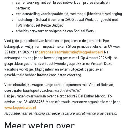
samenwerking met een breed netwerk van professionals en
partners;
een aanstelling voor bepaalde tijd, met mogelijkheden tot verlenging;
inschaling in Schaal 8 conform CAO Sociaal Werk, aangevuld met
18% Individueel Keuze Budget;
arbeidsvoorwaarden volgens de cao Sociaal Werk.
Vind jij de gezondheid van kinderen en jongeren in de gemeente Epe
belangrijk en wil jij hierin impact maken? Stuur je motivatiebrief en CV voor
22 februari 2026 naar
personeelsadministratie@koppelswoe.nl
Na
ontvangst ontvang je een bevestiging per e-mail. Op 4 maart 2026 zijn de
gesprekken gepland. Eventueel tweede gesprekken op 9 maart. Deze
vacature wordt gelijktijdig intern en extern uitgezet; bij gebleken
geschiktheid hebben interne kandidaten voorrang.
Voor inhoudelijke vragen kun je contact opnemen met Vincent Rotman,
coördinator buurtsportcoaches, via 0578-676767
Heb je vragen over werken over de procedure? Bel Esther Mercx, HR-
adviseur op 06-40387486. Meer informatie over onze organisatie vind je op
www.koppelswoe.nl
Acquisitie naar aanleiding van deze vacature wordt niet op prijs gesteld.
Meer weten over