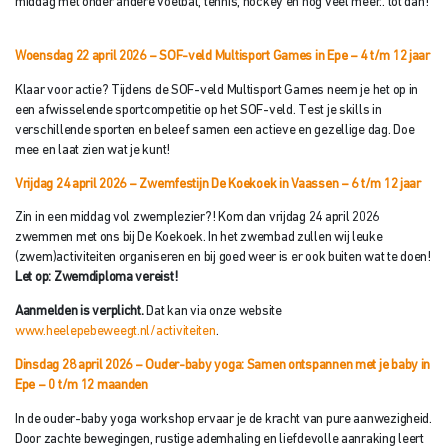
middag met onder andere voetbal, tennis, hockey en nog veel meer.. tot dan!
Woensdag 22 april 2026 – SOF-veld Multisport Games in Epe – 4 t/
m 12 jaar
Klaar voor actie? Tijdens de SOF-veld Multisport Games neem je het op in
een afwisselende sportcompetitie op het SOF-veld. Test je skills in
verschillende sporten en beleef samen een actieve en gezellige dag. Doe
mee en laat zien wat je kunt!
Vrijdag 24 april 2026 – Zwemfestijn De Koekoek in Vaassen –
6 t/m 12 jaar
Zin in een middag vol zwemplezier?! Kom dan vrijdag 24 april 2026
zwemmen met ons bij De Koekoek. In het zwembad zullen wij leuke
(zwem)activiteiten organiseren en bij goed weer is er ook buiten wat te doen!
Let op: Zwemdiploma vereist!
Aanmelden is verplicht.
Dat kan via onze website
www.heelepebeweegt.nl/activiteiten
.
Dinsdag 28 april 2026 – Ouder-baby yoga: Samen ontspannen met je baby
in
Epe – 0 t/m 12 maanden
In de ouder-baby yoga workshop ervaar je de kracht van pure aanwezigheid.
Door zachte bewegingen, rustige ademhaling en liefdevolle aanraking leert