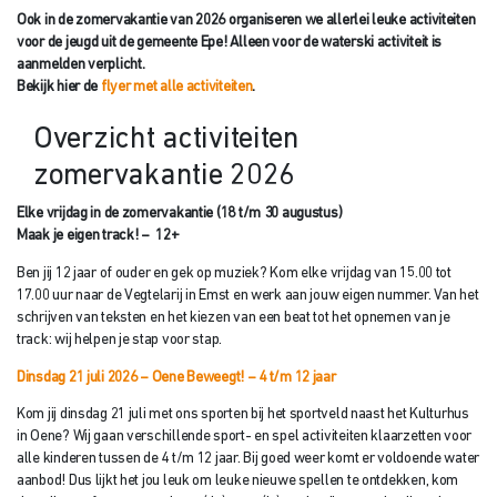
Ook in de zomervakantie van 2026 organiseren we allerlei leuke activiteiten
voor de jeugd uit de gemeente Epe! Alleen voor de waterski activiteit is
aanmelden verplicht.
Bekijk hier de
flyer met alle activiteiten
.
Overzicht activiteiten
zomervakantie 2026
Elke vrijdag in de zomervakantie (18 t/m 30 augustus)
Maak je eigen track! – 12+
Ben jij 12 jaar of ouder en gek op muziek? Kom elke vrijdag van 15.00 tot
17.00 uur naar de Vegtelarij in Emst en werk aan jouw eigen nummer. Van het
schrijven van teksten en het kiezen van een beat tot het opnemen van je
track: wij helpen je stap voor stap.
Dinsdag 21 juli 2026 – Oene Beweegt! – 4 t/m 12 jaar
Kom jij dinsdag 21 juli met ons sporten bij het sportveld naast het Kulturhus
in Oene? Wij gaan verschillende sport- en spel activiteiten klaarzetten voor
alle kinderen tussen de 4 t/m 12 jaar. Bij goed weer komt er voldoende water
aanbod! Dus lijkt het jou leuk om leuke nieuwe spellen te ontdekken, kom