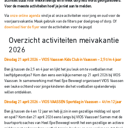
activiteit staat voor welke leeftijd en in welk dorp iets wordt georganiseerd.
Voor de meeste activiteiten hoef je je niet aan te melden.
Via
onze online agenda
vind je al onze activiteiten voor jong en oud voor de
voorjaarsvakantie. Maak gebruik van de filters per doelgroep of dorp. Of
download hier de flyer
voor de activiteiten voor de jeugd.
Overzicht activiteiten meivakantie
2026
Dinsdag 21 april 2026 – VIOS Vaassen Kids Club in Vaassen – 2,5 t/m 4 jaar
Ben jij tussen de 2,5 en 4 jaar en lijkt het jou leuk om te voetballen met
leeftijdgenootjes? Kom dan eens een kijkje nemen op 21 april 2026 bij VIOS
Vaassen. In samenwerking met Heel Epe Beweegt organiseert VIOS Vaassen
een leuke ochtend voor jonge kinderen die het voetballen spelenderwijs
willen ontdekken.
Dinsdag 21 april 2026 – VIOS VAASSEN Sportdag in Vaassen
– 4 t/m 12 jaar
Ben jij tussen de 4 en 12 jaar en heb jij zin in een gezellige middag vol sport
en spel? Kom dan 21 april 2026 eens langs bij VIOS Vaassen! Samen met de
buurtsportcoaches van Heel Epe Beweegt wordt het een gezellige en actieve