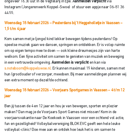
ongeveer 16.30 uur. In de Vegtelarij in Epe. A
anmelden verplicht
via
Instagram (Jongerenwerk Koppel-Swoe) of stuur een appje naar 06-81 36
44 55.
Woensdag 18 februari 2026 – Peuterdans bij ’t Heggeholletje in Vaassen
–
1,5 t/m 4 jaar
Kom samen met je (jonge) kind lekker bewegen tijdens peuterdans! Op
speelse muziek gaan we dansen, springen en ontdekken. Er is volop ruimte
om op eigen tempo mee te doen — ook kleine dreumesjes zijn van harte
welkom. Een fijne activiteit om samen te genieten van muziek en beweging
in een vertrouwde omgeving.
Aanmelden is verplicht
en kan via
s.noteboom@koppelswoe.nl
. Er kunnen maximaal 15 kinderen, samen met
hun (groot)ouder of verzorger, meedoen. Bij meer aanmeldingen plannen wij
een extra moment op dezelfde ochtend.
Woensdag 18 februari 2026 – Voorjaars Sportgames in Vaassen
– 4 t/m 12
jaar
Ben jij tussen de 4 en 12 jaar en hou je van bewegen, sporten en plezier
maken? Dan mag je de Voorjaars Sport Games niet missen! Kom in de
voorjaarsvakantie naar De Koekoek in Vaassen voor een ochtend vol actie,
fun en gezelligheid! Volleybalvereniging BLOK EVC geeft een hele leuke
volleybal-clinic! Doe mee aan en ontdek hoe leuk het is om samen te