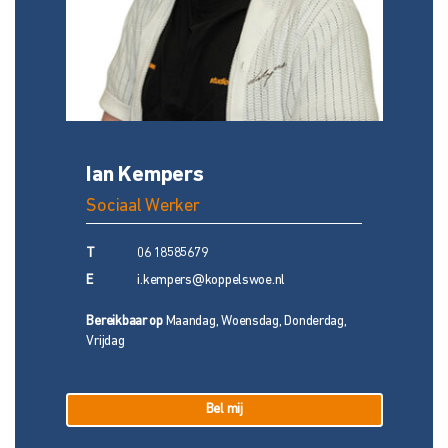
Ian Kempers
Sociaal Werker
T
06 18585679
E
i.kempers@koppelswoe.nl
Bereikbaar op
Maandag, Woensdag, Donderdag,
Vrijdag
Bel mij