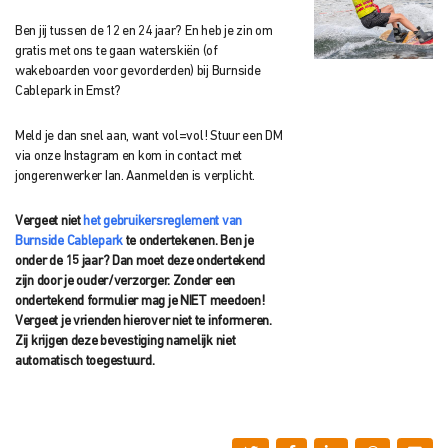
Ben jij tussen de 12 en 24 jaar? En heb je zin om
gratis met ons te gaan waterskiën (of
wakeboarden voor gevorderden) bij Burnside
Cablepark in Emst?
Meld je dan snel aan, want vol=vol! Stuur een DM
via onze Instagram en kom in contact met
jongerenwerker Ian. Aanmelden is verplicht.
Vergeet niet
het gebruikersreglement van
Burnside Cablepark
te ondertekenen. Ben je
onder de 15 jaar? Dan moet deze ondertekend
zijn
door je ouder/verzorger. Zonder een
ondertekend formulier mag je NIET meedoen!
Vergeet je vrienden hierover niet te informeren.
Zij krijgen deze bevestiging namelijk niet
automatisch toegestuurd.