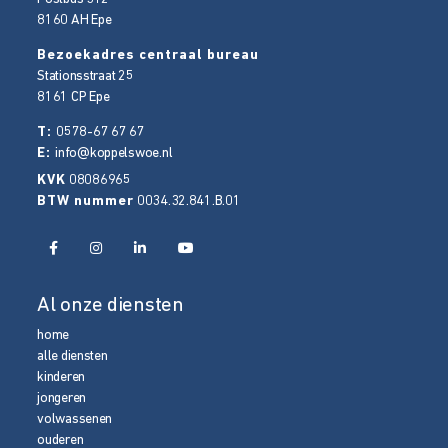
8160 AH
Epe
Bezoekadres centraal bureau
Stationsstraat 25
8161 CP
Epe
T:
0578-67 67 67
E:
info@koppelswoe.nl
KVK
08086965
BTW nummer
0034.32.841.B.01
Al onze diensten
home
alle diensten
kinderen
jongeren
volwassenen
ouderen