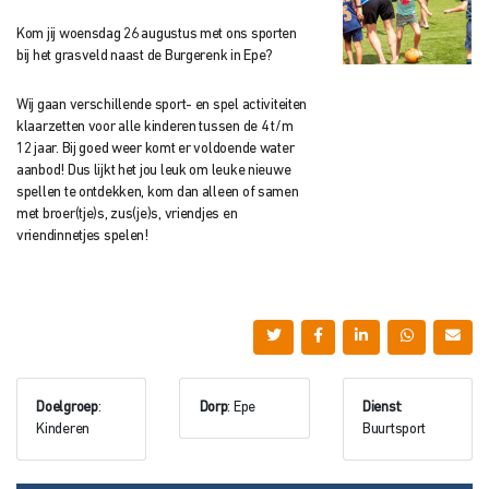
Kom jij woensdag 26 augustus met ons sporten
bij het grasveld naast de Burgerenk in Epe?
Wij gaan verschillende sport- en spel activiteiten
klaarzetten voor alle kinderen tussen de 4 t/m
12 jaar. Bij goed weer komt er voldoende water
aanbod! Dus lijkt het jou leuk om leuke nieuwe
spellen te ontdekken, kom dan alleen of samen
met broer(tje)s, zus(je)s, vriendjes en
vriendinnetjes spelen!
Doelgroep
:
Dorp
: Epe
Dienst
:
Kinderen
Buurtsport