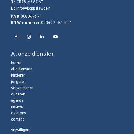
T:
0578-67 67 67
E:
info@koppelswoe.nl
KVK
08086965
BTW nummer
0034.32.841.B.01
Al onze diensten
home
alle diensten
kinderen
jongeren
volwassenen
ouderen
agenda
nieuws
over ons
contact
vrijwilligers