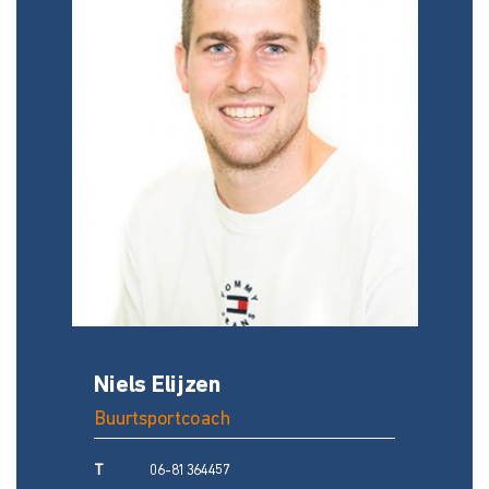
Niels Elijzen
Buurtsportcoach
T
06-81364457