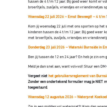
tussen de 4 t/m 12 jaar. Bij goed weer komt er v
broer(tje)s, zus(je)s, vriendjes en vriendinnetjes s
Woensdag 22 juli 2026 – Emst Beweegt!
– 4 t/m 
Kom jij woensdag 22 juli met ons sporten op het s
kinderen tussen de 4 t/m 12 jaar. Bij goed weer 
met broer(tje)s, zus(je)s, vriendjes en vriendinnet
Donderdag 23 juli 2026 –
Waterski
Burnside in Em
Ben jij tussen de 12 en 24 jaar? En heb je zin o
Meld je dan snel aan, want vol=vol! Stuur een DM 
Vergeet niet
het gebruikersreglement van Burnsi
Zonder een ondertekend formulier mag je NIET mee
toegestuurd.
Woensdag 12 augustus 2026 – Waterpret Koekoe
Zin in een middag vol waterpret?! Kom dan woensd