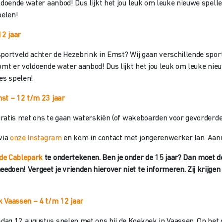
oldoende water aanbod! Dus lijkt het jou leuk om leuke nieuwe spel
pelen!
12 jaar
portveld achter de Hezebrink in Emst? Wij gaan verschillende sport-
komt er voldoende water aanbod! Dus lijkt het jou leuk om leuke ni
jes spelen!
st – 12 t/m 23 jaar
m gratis met ons te gaan waterskiën (of wakeboarden voor gevorderd
via
onze Instagram
en kom in contact met jongerenwerker Ian. Aanm
de Cablepark
te ondertekenen. Ben je onder de 15 jaar? Dan moet d
doen! Vergeet je vrienden hierover niet te informeren. Zij krijgen
k Vaassen
– 4 t/m 12 jaar
ag 12 augustus spelen met ons bij de Koekoek in Vaassen. Op het g