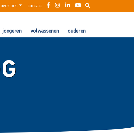
over ons
contact
jongeren
volwassenen
ouderen
GG