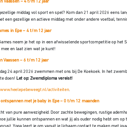
in Vaassen
– 4 t/m 12 jaar
een gezellige middag vol sport en spel? Kom dan 21 april 2026 eens l
 een gezellige en actieve middag met onder andere voetbal, tennis,
mes in Epe – 4 t/
m 12 jaar
Games neem je het op in een afwisselende sportcompetitie op het SO
 mee en laat zien wat je kunt!
in Vaassen –
6 t/m 12 jaar
jdag 24 april 2026 zwemmen met ons bij De Koekoek. In het zwemba
 te doen!
Let op: Zwemdiploma vereist!
e
www.heelepebeweegt.nl/activiteiten
.
n ontspannen met je baby
in Epe – 0 t/m 12 maanden
ht van pure aanwezigheid. Door zachte bewegingen, rustige ademhali
 hoe jullie kunnen ontspannen en wat jij als ouder nodig hebt om o
nrust. Yoga leert je om vanuit je lichaam contact te maken met jou