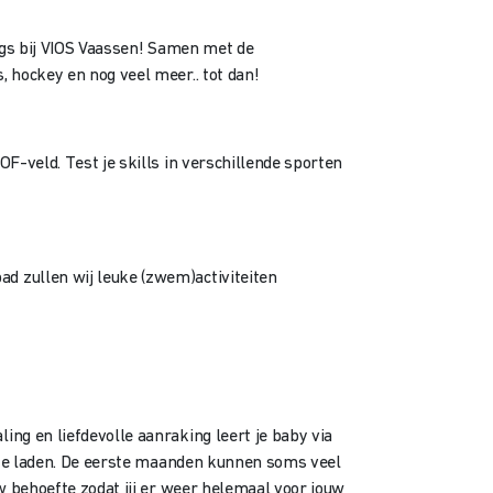
angs bij VIOS Vaassen! Samen met de
 hockey en nog veel meer.. tot dan!
F-veld. Test je skills in verschillende sporten
d zullen wij leuke (zwem)activiteiten
ng en liefdevolle aanraking leert je baby via
p te laden. De eerste maanden kunnen soms veel
w behoefte zodat jij er weer helemaal voor jouw