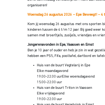
organiseren!
Woensdag 26 augustus 2026 – Epe Beweegt!
– 4 
Kom jij woensdag 26 augustus met ons sporten bij 
kinderen tussen de 4 t/m 12 jaar. Bij goed weer 
samen met broer(tje)s, zus(je)s, vriendjes en vrie
Jongerenavonden in Epe, Vaassen en Emst
Ben je 10 jaar of ouder en heb je zin in wat geze
hebben een PS5, Fifa, pooltafel, dartbord en tafe
Huis van de buurt Vegtelarij in Epe
Elke maandagavond
19.00-22.00 uur
Elke woensdagavond
15.00-22.00 uur
Huis van de buurt Triton in Vaassen
Elke vrijdagavond
19.00-22.00 uur
Huis van de buurt Hezebrink in Emst