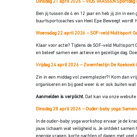
Dinsdag 21 april 2026 – VIOS VAASSEN Sportdag 
Ben jij tussen de 4 en 12 jaar en heb jij zin in 
buurtsportcoaches van Heel Epe Beweegt wordt het
Woensdag 22 april 2026 – SOF-veld Multisport Ga
Klaar voor actie? Tijdens de SOF-veld Multisport 
en beleef samen een actieve en gezellige dag. Doe
Vrijdag 24 april 2026 – Zwemfestijn De Koekoek 
Zin in een middag vol zwemplezier?! Kom dan vri
organiseren en bij goed weer is er ook buiten wat
Aanmelden is verplicht.
Dat kan via onze websit
Dinsdag 28 april 2026 – Ouder-baby yoga: Same
In de ouder-baby yoga workshop ervaar je de krac
jouw lichaam wat veiligheid is. Je ontdekt samen
energie vragen, korte nachten of dagen met veel o