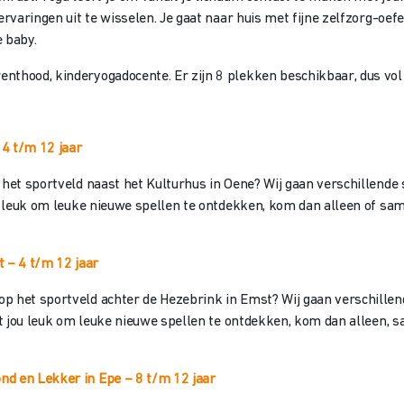
ervaringen uit te wisselen. Je gaat naar huis met fijne zelfzorg-oefe
 baby.
nthood, kinderyogadocente. Er zijn 8 plekken beschikbaar, dus vol 
 4 t/m 12 jaar
 het sportveld naast het Kulturhus in Oene? Wij gaan verschillende s
ou leuk om leuke nieuwe spellen te ontdekken, kom dan alleen of same
st
– 4 t/m 12 jaar
p het sportveld achter de Hezebrink in Emst? Wij gaan verschillend
et jou leuk om leuke nieuwe spellen te ontdekken, kom dan alleen, sa
nd en Lekker in Epe – 8 t/
m 12 jaar