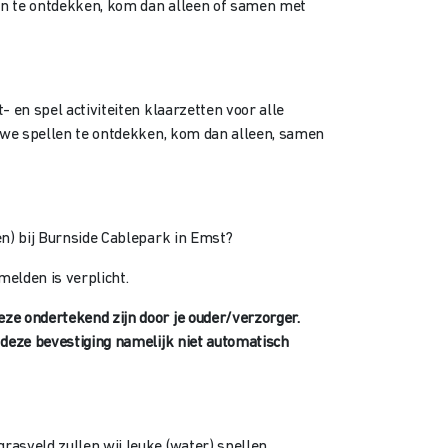
len te ontdekken, kom dan alleen of samen met
 en spel activiteiten klaarzetten voor alle
euwe spellen te ontdekken, kom dan alleen, samen
en) bij Burnside Cablepark in Emst?
elden is verplicht.
eze ondertekend zijn
door je ouder/verzorger.
 deze bevestiging namelijk niet automatisch
rasveld zullen wij leuke (water) spellen