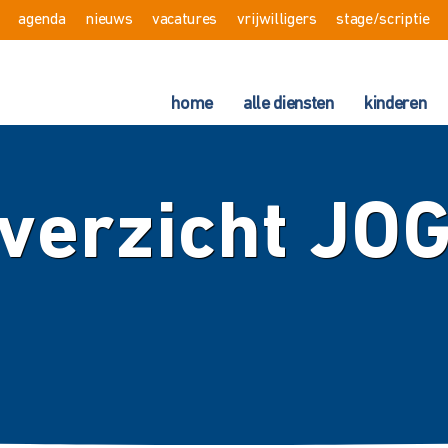
agenda
nieuws
vacatures
vrijwilligers
stage/scriptie
home
alle diensten
kinderen
verzicht JO