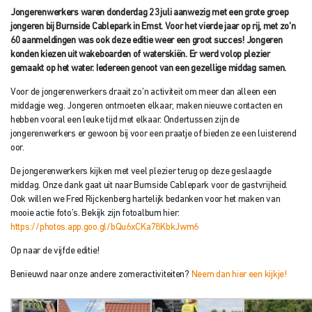
Jongerenwerkers waren donderdag 23 juli aanwezig met een grote groep
jongeren bij Burnside Cablepark in Emst. Voor het vierde jaar op rij, met zo’n
60 aanmeldingen was ook deze editie weer een groot succes! Jongeren
konden kiezen uit wakeboarden of waterskiën. Er werd volop plezier
gemaakt op het water. Iedereen genoot van een gezellige middag samen.
Voor de jongerenwerkers draait zo’n activiteit om meer dan alleen een
middagje weg. Jongeren ontmoeten elkaar, maken nieuwe contacten en
hebben vooral een leuke tijd met elkaar. Ondertussen zijn de
jongerenwerkers er gewoon bij voor een praatje of bieden ze een luisterend
oor.
De jongerenwerkers kijken met veel plezier terug op deze geslaagde
middag. Onze dank gaat uit naar Burnside Cablepark voor de gastvrijheid.
Ook willen we Fred Rijckenberg hartelijk bedanken voor het maken van
mooie actie foto’s. Bekijk zijn fotoalbum hier:
https://photos.app.goo.gl/bQu6xCKa78KbkJwm6
Op naar de vijfde editie!
Benieuwd naar onze andere zomeractiviteiten?
Neem dan hier een kijkje!