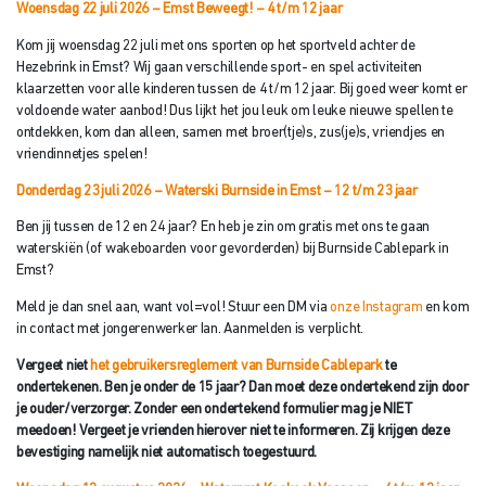
Woensdag 22 juli 2026 – Emst Beweegt!
– 4 t/m 12 jaar
Kom jij woensdag 22 juli met ons sporten op het sportveld achter de
Hezebrink in Emst? Wij gaan verschillende sport- en spel activiteiten
klaarzetten voor alle kinderen tussen de 4 t/m 12 jaar. Bij goed weer komt er
voldoende water aanbod! Dus lijkt het jou leuk om leuke nieuwe spellen te
ontdekken, kom dan alleen, samen met broer(tje)s, zus(je)s, vriendjes en
vriendinnetjes spelen!
Donderdag 23 juli 2026 –
Waterski
Burnside in Emst – 12 t/m 23 jaar
Ben jij tussen de 12 en 24 jaar? En heb je zin om gratis met ons te gaan
waterskiën (of wakeboarden voor gevorderden) bij Burnside Cablepark in
Emst?
Meld je dan snel aan, want vol=vol! Stuur een DM via
onze Instagram
en kom
in contact met jongerenwerker Ian. Aanmelden is verplicht.
Vergeet niet
het gebruikersreglement van Burnside Cablepark
te
ondertekenen. Ben je onder de 15 jaar? Dan moet deze ondertekend zijn
door
je ouder/verzorger. Zonder een ondertekend formulier mag je NIET
meedoen! Vergeet je vrienden hierover niet te informeren. Zij krijgen deze
bevestiging namelijk niet automatisch toegestuurd.