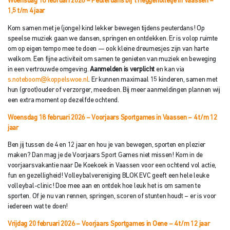
Woensdag 18 februari 2026 – Peuterdans bij ’t Heggeholletje in Vaassen
–
1,5 t/m 4 jaar
Kom samen met je (jonge) kind lekker bewegen tijdens peuterdans! Op
speelse muziek gaan we dansen, springen en ontdekken. Er is volop ruimte
om op eigen tempo mee te doen — ook kleine dreumesjes zijn van harte
welkom. Een fijne activiteit om samen te genieten van muziek en beweging
in een vertrouwde omgeving.
Aanmelden is verplicht
en kan via
s.noteboom@koppelswoe.nl
. Er kunnen maximaal 15 kinderen, samen met
hun (groot)ouder of verzorger, meedoen. Bij meer aanmeldingen plannen wij
een extra moment op dezelfde ochtend.
Woensdag 18 februari 2026 – Voorjaars Sportgames in Vaassen
– 4 t/m 12
jaar
Ben jij tussen de 4 en 12 jaar en hou je van bewegen, sporten en plezier
maken? Dan mag je de Voorjaars Sport Games niet missen! Kom in de
voorjaarsvakantie naar De Koekoek in Vaassen voor een ochtend vol actie,
fun en gezelligheid! Volleybalvereniging BLOK EVC geeft een hele leuke
volleybal-clinic! Doe mee aan en ontdek hoe leuk het is om samen te
sporten. Of je nu van rennen, springen, scoren of stunten houdt – er is voor
iedereen wat te doen!
Vrijdag 20 februari 2026 – Voorjaars Sportgames in Oene – 4 t/
m 12 jaar