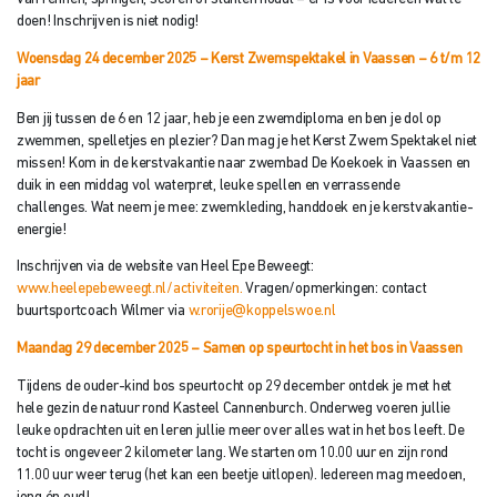
doen! Inschrijven is niet nodig!
Woensdag 24 december 2025 – Kerst Zwemspektakel in Vaassen – 6 t/m 12
j
aar
Ben jij tussen de 6 en 12 jaar, heb je een zwemdiploma en ben je dol op
zwemmen, spelletjes en plezier? Dan mag je het Kerst Zwem Spektakel niet
missen! Kom in de kerstvakantie naar zwembad De Koekoek in Vaassen en
duik in een middag vol waterpret, leuke spellen en verrassende
challenges. Wat neem je mee: zwemkleding, handdoek en je kerstvakantie-
energie!
Inschrijven via de website van Heel Epe Beweegt:
www.heelepebeweegt.nl/activiteiten.
Vragen/opmerkingen: contact
buurtsportcoach Wilmer via
w.rorije@koppelswoe.nl
Maandag 29 december 2025 – Samen op speurtocht in het bos in Vaassen
Tijdens de ouder-kind bos­ speurtocht op 29 december ontdek je met het
hele gezin de natuur rond Kasteel Cannenburch. Onderweg voeren jullie
leuke opdrachten uit en leren jullie meer over alles wat in het bos leeft. De
tocht is ongeveer 2 kilometer lang. We starten om 10.00 uur en zijn rond
11.00 uur weer terug (het kan een beetje uitlopen). Iedereen mag meedoen,