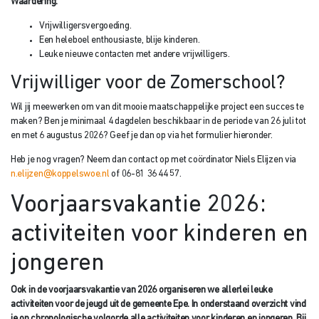
Waardering:
Vrijwilligersvergoeding.
Een heleboel enthousiaste, blije kinderen.
Leuke nieuwe contacten met andere vrijwilligers.
Vrijwilliger voor de Zomerschool?
Wil jij meewerken om van dit mooie maatschappelijke project een succes te
maken? Ben je minimaal 4 dagdelen beschikbaar in de periode van 26 juli tot
en met 6 augustus 2026? Geef je dan op via het formulier hieronder.
Heb je nog vragen? Neem dan contact op met coördinator Niels Elijzen via
n.elijzen@koppelswoe.nl
of 06-81 36 44 57.
Voorjaarsvakantie 2026:
activiteiten voor kinderen en
jongeren
Ook in de voorjaarsvakantie van 2026 organiseren we allerlei leuke
activiteiten voor de jeugd uit de gemeente Epe. In onderstaand overzicht vind
je op chronologische volgorde alle activiteiten voor kinderen en jongeren. Bij