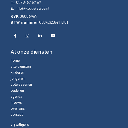
T:
0578-67 67 67
E:
info@koppelswoe.nl
KVK
08086965
BTW nummer
0034.32.841.B.01
Al onze diensten
home
alle diensten
kinderen
jongeren
volwassenen
ouderen
agenda
nieuws
over ons
contact
vrijwilligers