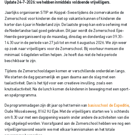
Update 24-7-2026: we hebben inmiddels voldoende vrijwilligers.
Jaarlijks organiseren STIP en Koppel-Swoe tijdens de zomervakantie de
Zomerschool voor kinderen die niet op vakantie kunnen of kinderen die
korter dan 4 jaar in Nederland zijn. De laatste groep kan extra oefening met
de Nederlandse taal goed gebruiken. Dit jaar wordt de Zomerschool Epe-
Heerde georganiseerd op de maandag, dinsdag en donderdag van 09.30-
14.30 uur in de periode van 27 juli tot en met 6 augustus 2026. We zijn weer
op zoek naar vrijwilligers voor de Zomerschool. Bij voorkeur mensen die
minimaal 4 dagdelen willen helpen. Je hoeft dus niet de hele periode
beschikbaar te zijn.
Tijdens de Zomerschooldagen komen er verschillende onderdelen langs.
We starten de dag gezamenlijk en gaan daarna aan de slag met een
taalactiviteit. Dan is het tijd voor een creatieve invulling, zoals een
knutselactiviteit. Na de lunch komen de kinderen in beweging met een sport-
en spelprogramma.
De programmadagen zijn dit jaar op het terrein van
basisschool de Expeditie
,
Oude Wisselseweg, 8162 HJ Epe. Met de vrijwilligers starten we ’s ochtends
om 8.30 uur met een dagopening waarin onder andere de activiteiten van die
dag uitgelegd worden. Voorafgaand aan de Zomerschool hebben we nog een
vrijwilligersavond waarin we met elkaar kennismaken en het totale