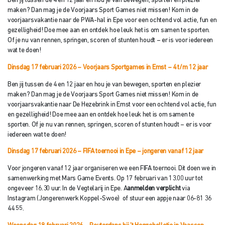
Ben jij tussen de 4 en 12 jaar en hou je van bewegen, sporten en plezier
maken? Dan mag je de Voorjaars Sport Games niet missen! Kom in de
voorjaarsvakantie naar de PWA-hal in Epe voor een ochtend vol actie, fun en
gezelligheid! Doe mee aan en ontdek hoe leuk het is om samen te sporten.
Of je nu van rennen, springen, scoren of stunten houdt – er is voor iedereen
wat te doen!
Dinsdag 17 februari 2026 – Voorjaars Sportgames in Emst – 4 t/
m 12 jaar
Ben jij tussen de 4 en 12 jaar en hou je van bewegen, sporten en plezier
maken? Dan mag je de Voorjaars Sport Games niet missen! Kom in de
voorjaarsvakantie naar De Hezebrink in Emst voor een ochtend vol actie, fun
en gezelligheid! Doe mee aan en ontdek hoe leuk het is om samen te
sporten. Of je nu van rennen, springen, scoren of stunten houdt – er is voor
iedereen wat te doen!
Dinsdag 17 februari 2026 – FIFA toernooi in Epe
– jongeren vanaf 12 jaar
Voor jongeren vanaf 12 jaar organiseren we een FIFA toernooi. Dit doen we in
samenwerking met Mars Game Events. Op 17 februari van 13.00 uur tot
ongeveer 16.30 uur. In de Vegtelarij in Epe. A
anmelden verplicht
via
Instagram (Jongerenwerk Koppel-Swoe) of stuur een appje naar 06-81 36
44 55.