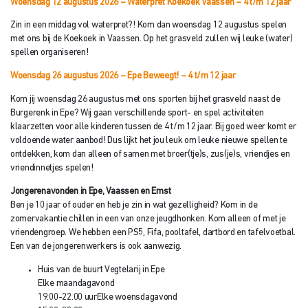
Woensdag 12 augustus 2026 – Waterpret Koekoek Vaassen
– 4 t/m 12 jaar
Zin in een middag vol waterpret?! Kom dan woensdag 12 augustus spelen
met ons bij de Koekoek in Vaassen. Op het grasveld zullen wij leuke (water)
spellen organiseren!
Woensdag 26 augustus 2026 – Epe Beweegt!
– 4 t/m 12 jaar
Kom jij woensdag 26 augustus met ons sporten bij het grasveld naast de
Burgerenk in Epe? Wij gaan verschillende sport- en spel activiteiten
klaarzetten voor alle kinderen tussen de 4 t/m 12 jaar. Bij goed weer komt er
voldoende water aanbod! Dus lijkt het jou leuk om leuke nieuwe spellen te
ontdekken, kom dan alleen of samen met broer(tje)s, zus(je)s, vriendjes en
vriendinnetjes spelen!
Jongerenavonden in Epe, Vaassen en Emst
Ben je 10 jaar of ouder en heb je zin in wat gezelligheid? Kom in de
zomervakantie chillen in een van onze jeugdhonken. Kom alleen of met je
vriendengroep. We hebben een PS5, Fifa, pooltafel, dartbord en tafelvoetbal.
Een van de jongerenwerkers is ook aanwezig.
Huis van de buurt Vegtelarij in Epe
Elke maandagavond
19.00-22.00 uur
Elke woensdagavond