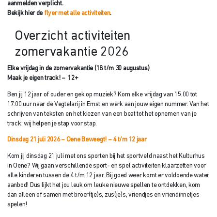
aanmelden verplicht.
Bekijk hier de
flyer met alle activiteiten
.
Overzicht activiteiten
zomervakantie 2026
Elke vrijdag in de zomervakantie (18 t/m 30 augustus)
Maak je eigen track! – 12+
Ben jij 12 jaar of ouder en gek op muziek? Kom elke vrijdag van 15.00 tot
17.00 uur naar de Vegtelarij in Emst en werk aan jouw eigen nummer. Van het
schrijven van teksten en het kiezen van een beat tot het opnemen van je
track: wij helpen je stap voor stap.
Dinsdag 21 juli 2026 – Oene Beweegt! – 4 t/m 12 jaar
Kom jij dinsdag 21 juli met ons sporten bij het sportveld naast het Kulturhus
in Oene? Wij gaan verschillende sport- en spel activiteiten klaarzetten voor
alle kinderen tussen de 4 t/m 12 jaar. Bij goed weer komt er voldoende water
aanbod! Dus lijkt het jou leuk om leuke nieuwe spellen te ontdekken, kom
dan alleen of samen met broer(tje)s, zus(je)s, vriendjes en vriendinnetjes
spelen!