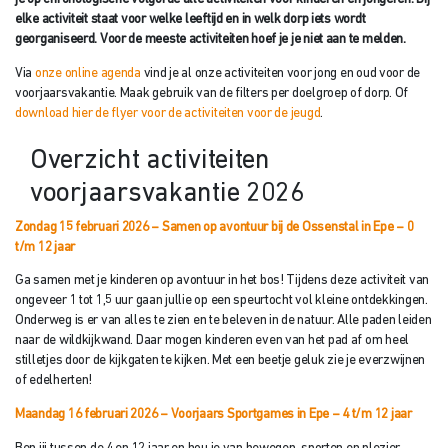
elke activiteit staat voor welke leeftijd en in welk dorp iets wordt
georganiseerd. Voor de meeste activiteiten hoef je je niet aan te melden.
Via
onze online agenda
vind je al onze activiteiten voor jong en oud voor de
voorjaarsvakantie. Maak gebruik van de filters per doelgroep of dorp. Of
download hier de flyer voor de activiteiten voor de jeugd
.
Overzicht activiteiten
voorjaarsvakantie 2026
Zondag 15 februari 2026 – Samen op avontuur bij de Ossenstal in Epe – 0
t/m 12 jaar
Ga samen met je kinderen op avontuur in het bos! Tijdens deze activiteit van
ongeveer 1 tot 1,5 uur gaan jullie op een speurtocht vol kleine ontdekkingen.
Onderweg is er van alles te zien en te beleven in de natuur. Alle paden leiden
naar de wildkijkwand. Daar mogen kinderen even van het pad af om heel
stilletjes door de kijkgaten te kijken. Met een beetje geluk zie je everzwijnen
of edelherten!
Maandag 16 februari 2026 – Voorjaars Sportgames in Epe
– 4 t/m 12 jaar