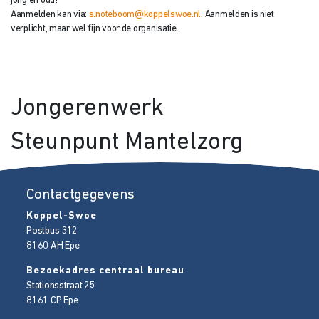
jong én oud!
Aanmelden kan via:
s.noteboom@koppelswoe.nl
. Aanmelden is niet
verplicht, maar wel fijn voor de organisatie.
Jongerenwerk
Steunpunt Mantelzorg
Contactgegevens
Koppel-Swoe
Postbus 312
8160 AH
Epe
Bezoekadres centraal bureau
Stationsstraat 25
8161 CP
Epe