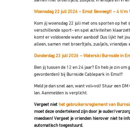
samen met broer(tje)s, zus(je)s, vriendjes en vrie
Woensdag 22 juli 2026 – Emst Beweegt!
– 4 t/m 
Kom jij woensdag 22 juli met ons sporten op het 
verschillende sport- en spel activiteiten klaarzet
komt er voldoende water aanbod! Dus lijkt het jo
alleen, samen met broer(tje)s, zus(je)s, vriendjes
Donderdag 23 juli 2026 –
Waterski
Burnside in Em
Ben jij tussen de 12 en 24 jaar? En heb je zin om
gevorderden) bij Burnside Cablepark in Emst?
Meld je dan snel aan, want vol=vol! Stuur een DM 
Ian. Aanmelden is verplicht.
Vergeet niet
het gebruikersreglement van Burnsi
moet deze ondertekend zijn
door je ouder/verzor
meedoen! Vergeet je vrienden hierover niet te inf
automatisch toegestuurd.