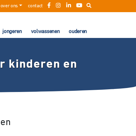
over ons
contact
jongeren
volwassenen
ouderen
or kinderen en
ren