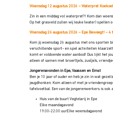
Woensdag 12 augustus 2026 – Waterpret Koekoe
Zin in een middag vol waterpret?! Kom dan woens
Op het grasveld zullen wij leuke (water) spellen 
Woensdag 26 augustus 2026 – Epe Beweegt!
– 4 
Kom jij woensdag 26 augustus met ons sporten bij
verschillende sport- en spel activiteiten klaarzet
komt er voldoende water aanbod! Dus lijkt het jo
alleen of samen met broer(tje)s, zus(je)s, vriendj
Jongerenavonden in Epe, Vaassen en Emst
Ben je 10 jaar of ouder en heb je zin in wat gezel
jeugdhonken. Kom alleen of met je vriendengroep.
tafelvoetbal. Een van de jongerenwerkers is ook 
Huis van de buurt Vegtelarij in Epe
Elke maandagavond
19.00-22.00 uur
Elke woensdagavond