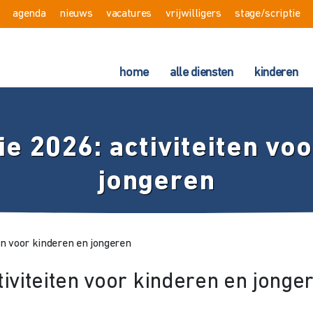
agenda
nieuws
vacatures
vrijwilligers
stage/scriptie
home
alle diensten
kinderen
 2026: activiteiten vo
jongeren
en voor kinderen en jongeren
iviteiten voor kinderen en jonge