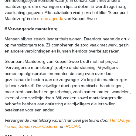
ontmoetingsbijeenkomsten waar je in contact komt met andere
mantelzorgers om ervaringen en tips te delen. Er wordt regelmatig
voorlichting gegeven. Alle activiteiten vind je via het filter ‘Steunpunt
Mantelzorg’ in de
online agenda
van Koppel-Swoe.
# Vervangende mantelzorg
Mensen blijven steeds langer thuis wonen. Daardoor neemt de druk
op mantelzorgers toe. Zij combineren de zorg vaak met werk, gezin
en andere verplichtingen en kunnen hierdoor overbelast raken.
Steunpunt Mantelzorg van Koppel-Swoe biedt met het project
‘Vervangende mantelzorg’ tijdelijke ondersteuning. Vrijwilligers
nemen op afgesproken momenten de zorg even over door
gezelschap te bieden aan de zorgvrager. Zo krijgt de mantelzorger
tijd voor zichzelf. De vrijwilliger doet geen medische handelingen,
maar biedt aandacht en gezelschap, zoals samen praten, wandelen,
lezen of een spelletje doen. Wij zoeken zowel mantelzorgers die
behoefte hebben aan ontlasting als vrijwilligers die iets willen
betekenen voor een ander.
Vervangende mantelzorg wordt financieel gesteund door
Het Oranje
Fonds
,
Samen voor Ouderen
en
RCOAK
.