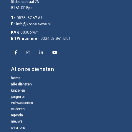
Stationsstraat 25
8161 CP
Epe
T:
0578-67 67 67
E:
info@koppelswoe.nl
KVK
08086965
BTW nummer
0034.32.841.B.01
Al onze diensten
home
alle diensten
kinderen
jongeren
volwassenen
ouderen
agenda
nieuws
over ons