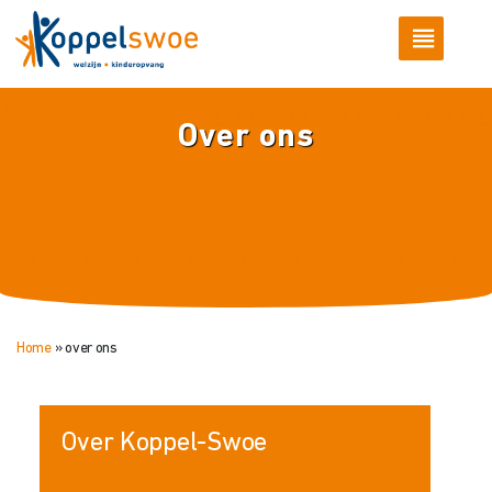
Over ons
Home
»
over ons
Over Koppel-Swoe