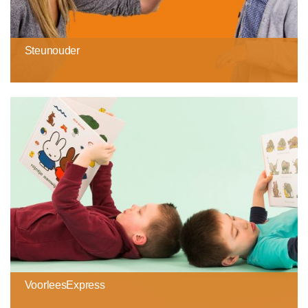
Steunouder
VoorleesExpress