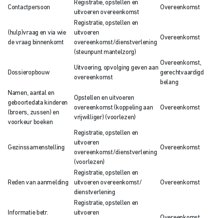
Registratie, opstellen en
Contactpersoon
Overeenkomst
uitvoeren overeenkomst
Registratie, opstellen en
(hulp)vraag en via wie
uitvoeren
Overeenkomst
de vraag binnenkomt
overeenkomst/dienstverlening
(steunpunt mantelzorg)
Overeenkomst,
Uitvoering, opvolging geven aan
Dossieropbouw
gerechtvaardigd
overeenkomst
belang
Namen, aantal en
Opstellen en uitvoeren
geboortedata kinderen
overeenkomst (koppeling aan
Overeenkomst
(broers, zussen) en
vrijwilliger) (voorlezen)
voorkeur boeken
Registratie, opstellen en
uitvoeren
Gezinssamenstelling
Overeenkomst
overeenkomst/dienstverlening
(voorlezen)
Registratie, opstellen en
Reden van aanmelding
uitvoeren overeenkomst/
Overeenkomst
dienstverlening
Registratie, opstellen en
Informatie betr.
uitvoeren
Overeenkomst