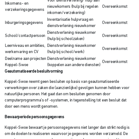
Voor dienstverlening/ hulp aan
Inkomens- en
nieuwkomers (hulp bij regelen
Overeenkomst
verzekeringsgegevens
inkomen/verzekering)
Inventarisatie hulpvraag en
Inburgeringsgegevens
Overeenkomst
dienstverlening nieuwkomer
Dienstverlening nieuwkomer
School/contactpersoon
Overeenkomst
(hulp bij schoolzaken)
Leerniveau en ambities,
Dienstverlening nieuwkomer
Overeenkomst
werkervaring en CV
(hulp bij school/werk)
Deelname aan projecten
Dienstverlening nieuwkomer
Overeenkomst
Koppel-Swoe
(koppelen aan andere diensten)
Geautomatiseerde besluitvorming
Koppel-Swoe neemt geen besluiten op basis van geautomatiseerde
verwerkingen over zaken die (aanzienlijke) gevolgen kunnen hebben voor
natuurlijke personen. Het gaat dan om besluiten genomen door
computerprogramma’s of -systemen, in tegenstelling tot een besluit dat
door een mens wordt genomen.
Bewaarperiode persoonsgegevens
Koppel-Swoe bewaart je persoonsgegevens niet langer dan strikt nodig is
om de doelen te realiseren waarvoor je gegevens worden verzameld. De