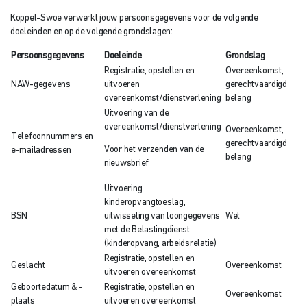
Koppel-Swoe verwerkt jouw persoonsgegevens voor de volgende
doeleinden en op de volgende grondslagen:
Persoonsgegevens
Doeleinde
Grondslag
Registratie, opstellen en
Overeenkomst,
NAW-gegevens
uitvoeren
gerechtvaardigd
overeenkomst/dienstverlening
belang
Uitvoering van de
overeenkomst/dienstverlening
Overeenkomst,
Telefoonnummers en
gerechtvaardigd
Voor het verzenden van de
e-mailadressen
belang
nieuwsbrief
Uitvoering
kinderopvangtoeslag,
BSN
uitwisseling van loongegevens
Wet
met de Belastingdienst
(kinderopvang, arbeidsrelatie)
Registratie, opstellen en
Geslacht
Overeenkomst
uitvoeren overeenkomst
Geboortedatum & -
Registratie, opstellen en
Overeenkomst
plaats
uitvoeren overeenkomst