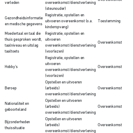
verleden
overeenkomst/dienstverlening
(steunouder)
Registratie, opstellen en
Gezondheidsinformatie
uitvoeren overeenkomst (o.a.
Toestemming
en medische gegevens
kinderopvang)
Moedertaal en taal die
Registratie, opstellen en
thuis gesproken wordt,
uitvoeren
Overeenkomst
taalniveau en uitslag
overeenkomst/dienstverlening
taaltoets
(voorlezen)
Registratie, opstellen en
uitvoeren
Hobby’s
Overeenkomst
overeenkomst/dienstverlening
(voorlezen)
Opstellen en uitvoeren
Beroep
(arbeids)
Overeenkomst
overeenkomst/dienstverlening
Opstellen en uitvoeren
Nationaliteit en
(arbeids)
Overeenkomst
geboorteland
overeenkomst/dienstverlening
Opstellen en uitvoeren
Bijzonderheden
(arbeids)
Overeenkomst
thuissituatie
overeenkomst/dienstverlening