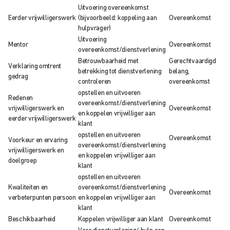
Uitvoering overeenkomst
Eerder vrijwilligerswerk
(bijvoorbeeld: koppeling aan
Overeenkomst
hulpvrager)
Uitvoering
Mentor
Overeenkomst
overeenkomst/dienstverlening
Betrouwbaarheid met
Gerechtvaardigd
Verklaring omtrent
betrekking tot dienstverlening
belang,
gedrag
controleren
overeenkomst
opstellen en uitvoeren
Redenen
overeenkomst/dienstverlening
vrijwilligerswerk en
Overeenkomst
en koppelen vrijwilliger aan
eerder vrijwilligerswerk
klant
opstellen en uitvoeren
Overeenkomst
Voorkeur en ervaring
overeenkomst/dienstverlening
vrijwilligerswerk en
en koppelen vrijwilliger aan
doelgroep
klant
opstellen en uitvoeren
Kwaliteiten en
overeenkomst/dienstverlening
Overeenkomst
verbeterpunten persoon
en koppelen vrijwilliger aan
klant
Beschikbaarheid
Koppelen vrijwilliger aan klant
Overeenkomst