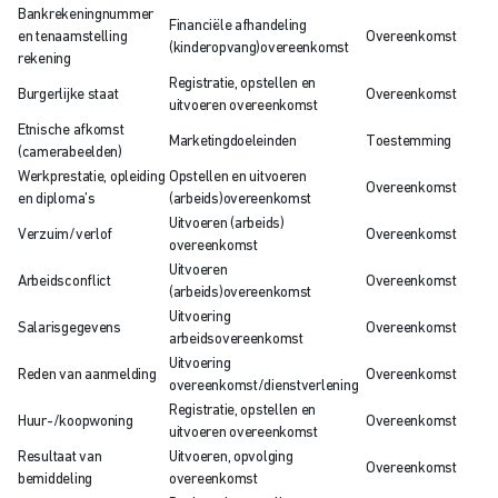
Bankrekeningnummer
Financiële afhandeling
en tenaamstelling
Overeenkomst
(kinderopvang)overeenkomst
rekening
Registratie, opstellen en
Burgerlijke staat
Overeenkomst
uitvoeren overeenkomst
Etnische afkomst
Marketingdoeleinden
Toestemming
(camerabeelden)
Werkprestatie, opleiding
Opstellen en uitvoeren
Overeenkomst
en diploma’s
(arbeids)overeenkomst
Uitvoeren (arbeids)
Verzuim/verlof
Overeenkomst
overeenkomst
Uitvoeren
Arbeidsconflict
Overeenkomst
(arbeids)overeenkomst
Uitvoering
Salarisgegevens
Overeenkomst
arbeidsovereenkomst
Uitvoering
Reden van aanmelding
Overeenkomst
overeenkomst/dienstverlening
Registratie, opstellen en
Huur-/koopwoning
Overeenkomst
uitvoeren overeenkomst
Resultaat van
Uitvoeren, opvolging
Overeenkomst
bemiddeling
overeenkomst