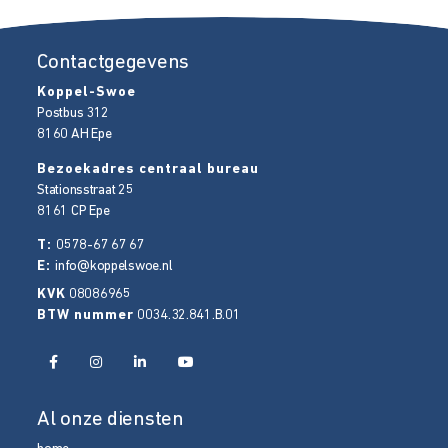
Contactgegevens
Koppel-Swoe
Postbus 312
8160 AH
Epe
Bezoekadres centraal bureau
Stationsstraat 25
8161 CP
Epe
T:
0578-67 67 67
E:
info@koppelswoe.nl
KVK
08086965
BTW nummer
0034.32.841.B.01
Al onze diensten