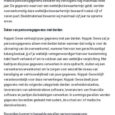
meeste persoonsgegevens bewaren wij vervolgens nog maximaal twee
jaar. De gegevens waarvoor een wettelijke bewaartermijn geldt, worden
overeenkomstig deze wettelijke bewaartermijn bewaard (veelal vijf of
zeven jaar). Beeldmateriaal bewaren wij maximaal vijf jaar na opname
ervan.
Delen van persoonsgegevens met derden
Koppel-Swoe verkoopt jouw gegevens niet aan derden. Koppel-Swoe zal je
persoonsgegevens alleen met derden delen wanneer dat nodig is voor de
uitvoering van de overeenkomst, wanneer hiervoor een gerechtvaardigd
belang bestaat, jij of je wettelijk vertegenwoordiger hiervoor toestemming
hebt/heeft verleend of om te voldoen aan een wettelijke verplichting. Met
bedrijven die jouw gegevens verwerken in onze opdracht, sluiten wij een
verwerkersovereenkomst om te zorgen voor eenzelfde niveau van
beveiliging en vertrouwelijkheid van jouw gegevens. Koppel-Swoe blijft
verantwoordelijk voor deze verwerkingen. Koppel-Swoe deelt jouw
gegevens met de volgende categorieën derden: overheidsinstanties,
leveranciers van administratieve software, leveranciers van financiële
software en partijen die betalingen verwerken. In sommige gevallen worden
gegevens bovendien gedeeld met ouders, de school en/ of medische
dienstverleners.
Bovendien kunnen in bepaalde gevallen persoonsgegevens