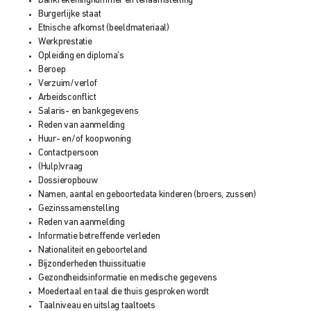
Bankrekeningnummer en tenaamstelling
Burgerlijke staat
Etnische afkomst (beeldmateriaal)
Werkprestatie
Opleiding en diploma’s
Beroep
Verzuim/verlof
Arbeidsconflict
Salaris- en bankgegevens
Reden van aanmelding
Huur- en/of koopwoning
Contactpersoon
(Hulp)vraag
Dossieropbouw
Namen, aantal en geboortedata kinderen (broers, zussen)
Gezinssamenstelling
Reden van aanmelding
Informatie betreffende verleden
Nationaliteit en geboorteland
Bijzonderheden thuissituatie
Gezondheidsinformatie en medische gegevens
Moedertaal en taal die thuis gesproken wordt
Taalniveau en uitslag taaltoets