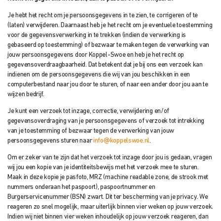
Je hebt het recht om je persoonsgegevens in te zien, te corrigeren of te
(laten) verwijderen. Daarnaast heb je het recht om je eventuele toestemming
voor de gegevensverwerking in te trekken (indien de verwerking is
gebaseerd op toestemming) of bezwaar te maken tegen de verwerking van
jouw persoonsgegevens door Koppel-Swoe en heb je het recht op
gegevensoverdraagbaarheid. Dat betekent dat je bij ons een verzoek kan
indienen om de persoonsgegevens die wij van jou beschikken in een
computerbestand naar jou door te sturen, of naar een ander door jou aan te
wijzen bedrijf.
Je kunt een verzoek tot inzage, correctie, verwijdering en/of
gegevensoverdraging van je persoonsgegevens of verzoek tot intrekking
van je toestemming of bezwaar tegen de verwerking van jouw
persoonsgegevens sturen naar
info@koppelswoe.nl
.
Om er zeker van te zijn dat het verzoek tot inzage door jou is gedaan, vragen
wij jou een kopie van je identiteitsbewijs met het verzoek mee te sturen.
Maak in deze kopie je pasfoto, MRZ (machine readable zone, de strook met
nummers onderaan het paspoort), paspoortnummer en
Burgerservicenummer (BSN) zwart. Dit ter bescherming van je privacy. We
reageren zo snel mogelijk, maar uiterlijk binnen vier weken op jouw verzoek.
Indien wij niet binnen vier weken inhoudelijk op jouw verzoek reageren, dan