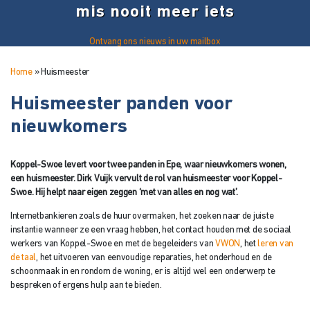
mis nooit meer iets
Ontvang ons nieuws in uw mailbox
Home
»
Huismeester
Huismeester panden voor
nieuwkomers
Koppel-Swoe levert voor twee panden in Epe, waar nieuwkomers wonen,
een huismeester. Dirk Vuijk vervult de rol van huismeester voor Koppel-
Swoe. Hij helpt naar eigen zeggen ‘met van alles en nog wat’.
Internetbankieren zoals de huur overmaken, het zoeken naar de juiste
instantie wanneer ze een vraag hebben, het contact houden met de sociaal
werkers van Koppel-Swoe en met de begeleiders van
VWON
, het
leren van
de taal
, het uitvoeren van eenvoudige reparaties, het onderhoud en de
schoonmaak in en rondom de woning, er is altijd wel een onderwerp te
bespreken of ergens hulp aan te bieden.