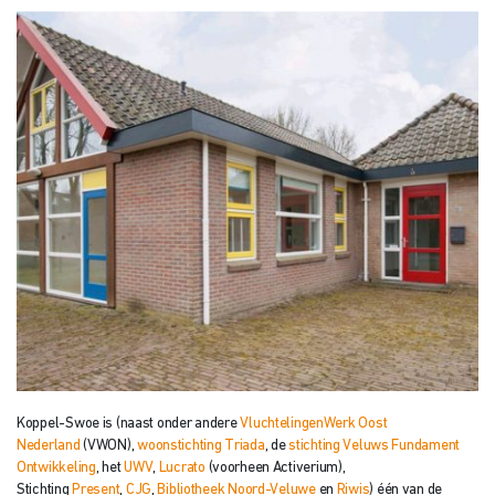
Koppel-Swoe is (naast onder andere
VluchtelingenWerk Oost
Nederland
(VWON),
woonstichting Triada
, de
stichting Veluws Fundament
Ontwikkeling
, het
UWV
,
Lucrato
(voorheen Activerium),
Stichting
Present
,
CJG
,
Bibliotheek Noord-Veluwe
en
Riwis
) één van de