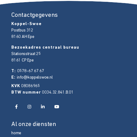
Contactgegevens
Koppel-Swoe
Postbus 312
8160 AH
Epe
Bezoekadres centraal bureau
Stationsstraat 25
8161 CP
Epe
T:
0578-67 67 67
E:
info@koppelswoe.nl
KVK
08086965
BTW nummer
0034.32.841.B.01
Al onze diensten
home