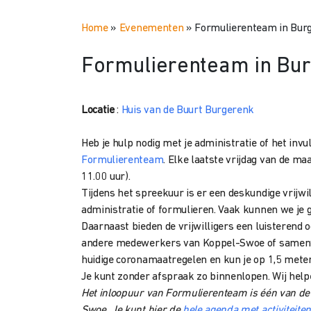
Home
»
Evenementen
»
Formulierenteam in Bur
Formulierenteam in Bu
Locatie
:
Huis van de Buurt Burgerenk
Heb je hulp nodig met je administratie of het inv
Formulierenteam
. Elke laatste vrijdag van de ma
11.00 uur).
Tijdens het spreekuur is er een deskundige vrijwil
administratie of formulieren. Vaak kunnen we je 
Daarnaast bieden de vrijwilligers een luisterend 
andere medewerkers van Koppel-Swoe of samenwe
huidige coronamaatregelen en kun je op 1,5 meter
Je kunt zonder afspraak zo binnenlopen. Wij help
Het inloopuur van Formulierenteam is één van de a
Swoe. Je kunt hier de
hele agenda met activiteite