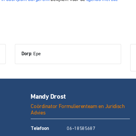
Dorp
: Epe
Mandy Drost
Coördinator Formulierenteam en Juridisch
Advies
T
elefoon
06-18585687