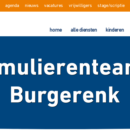
agenda
nieuws
vacatures
vrijwilligers
stage/scriptie
home
alle diensten
kinderen
mulierentea
Burgerenk