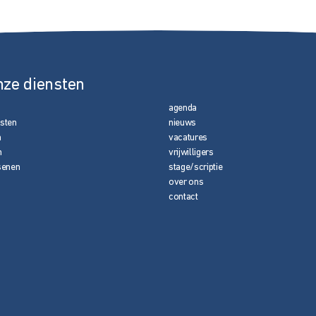
nze diensten
agenda
nsten
nieuws
n
vacatures
n
vrijwilligers
senen
stage/scriptie
over ons
contact