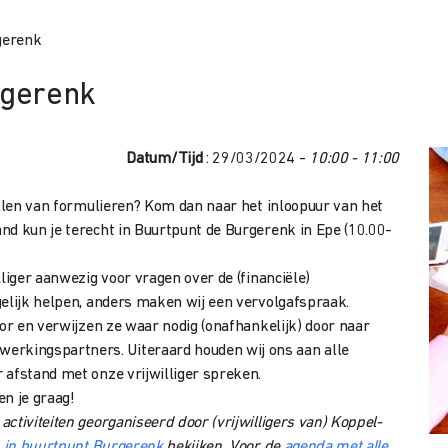
gerenk
rgerenk
Datum/Tijd
: 29/03/2024 -
10:00 - 11:00
ullen van formulieren? Kom dan naar het inloopuur van het
and kun je terecht in Buurtpunt de Burgerenk in Epe (10.00-
liger aanwezig voor vragen over de (financiële)
gelijk helpen, anders maken wij een vervolgafspraak.
oor en verwijzen ze waar nodig (onafhankelijk) door naar
rkingspartners. Uiteraard houden wij ons aan alle
 afstand met onze vrijwilliger spreken.
en je graag!
ctiviteiten georganiseerd door (vrijwilligers van) Koppel-
n in buurtpunt Burgerenk
bekijken. Voor de
agenda met alle