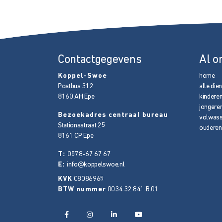
Contactgegevens
Al o
Koppel-Swoe
home
Postbus 312
alle die
8160 AH
Epe
kindere
jongere
Bezoekadres centraal bureau
volwas
Stationsstraat 25
ouderen
8161 CP
Epe
T:
0578-67 67 67
E:
info@koppelswoe.nl
KVK
08086965
BTW nummer
0034.32.841.B.01