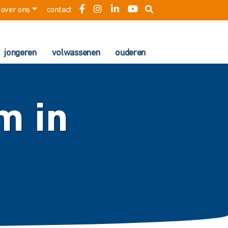
over ons
contact
jongeren
volwassenen
ouderen
m in