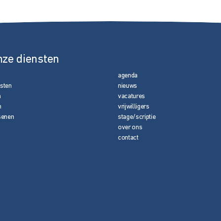
nze diensten
agenda
nsten
nieuws
n
vacatures
n
vrijwilligers
senen
stage/scriptie
over ons
contact