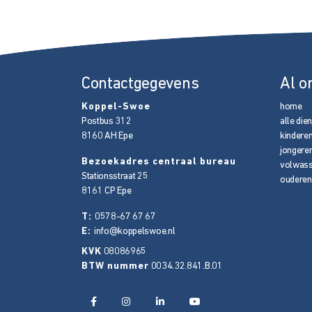
Contactgegevens
Al o
Koppel-Swoe
home
Postbus 312
alle die
8160 AH
Epe
kindere
jongere
Bezoekadres centraal bureau
volwas
Stationsstraat 25
ouderen
8161 CP
Epe
T:
0578-67 67 67
E:
info@koppelswoe.nl
KVK
08086965
BTW nummer
0034.32.841.B.01