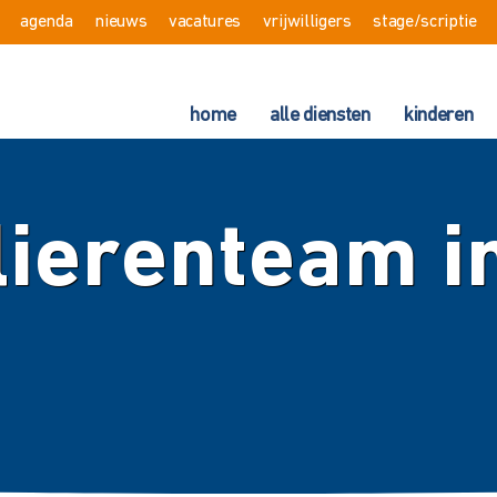
agenda
nieuws
vacatures
vrijwilligers
stage/scriptie
home
alle diensten
kinderen
ierenteam in