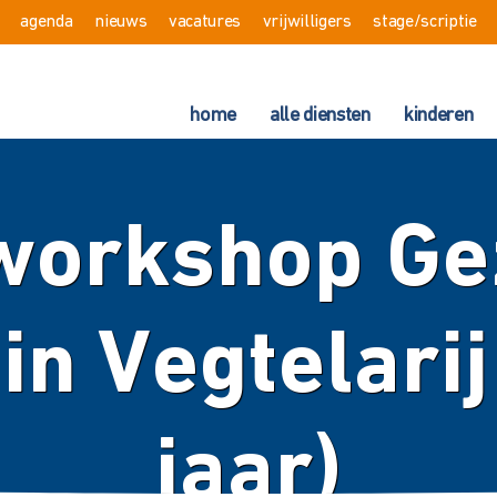
agenda
nieuws
vacatures
vrijwilligers
stage/scriptie
home
alle diensten
kinderen
workshop Ge
in Vegtelarij
jaar)