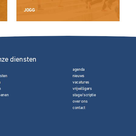
JOGG
nze diensten
agenda
nsten
nieuws
n
vacatures
n
vrijwilligers
senen
stage/scriptie
over ons
contact