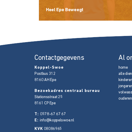
Heel Epe Beweegt
Contactgegevens
Al o
Koppel-Swoe
home
Postbus 312
alle die
8160 AH
Epe
kindere
jongere
Bezoekadres centraal bureau
volwas
Stationsstraat 25
ouderen
8161 CP
Epe
T:
0578-67 67 67
E:
info@koppelswoe.nl
KVK
08086965