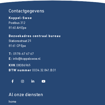
Contactgegevens
Koppel-Swoe
Postbus 312
8160 AH
Epe
Bezoekadres centraal bureau
Stationsstraat 25
8161 CP
Epe
T:
0578-67 67 67
E:
info@koppelswoe.nl
KVK
08086965
BTW nummer
0034.32.841.B.01
Al onze diensten
home