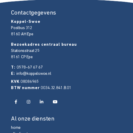
Contactgegevens
Koppel-Swoe
Postbus 312
8160 AH
Epe
Bezoekadres centraal bureau
Stationsstraat 25
8161 CP
Epe
T:
0578-67 67 67
E:
info@koppelswoe.nl
KVK
08086965
BTW nummer
0034.32.841.B.01
Al onze diensten
home