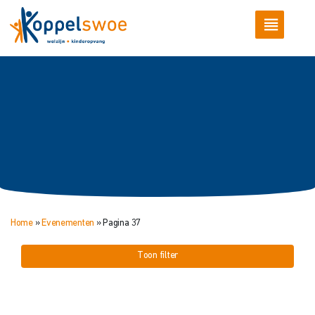
Home
»
Evenementen
»
Pagina 37
Toon filter