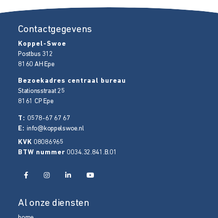
Contactgegevens
Koppel-Swoe
Postbus 312
8160 AH
Epe
Bezoekadres centraal bureau
Stationsstraat 25
8161 CP
Epe
T:
0578-67 67 67
E:
info@koppelswoe.nl
KVK
08086965
BTW nummer
0034.32.841.B.01
Al onze diensten
home