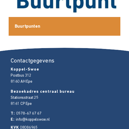
Buurtpunten
Contactgegevens
Koppel-Swoe
Postbus 312
8160 AH
Epe
Bezoekadres centraal bureau
Stationsstraat 25
8161 CP
Epe
T:
0578-67 67 67
E:
info@koppelswoe.nl
KVK
08086965