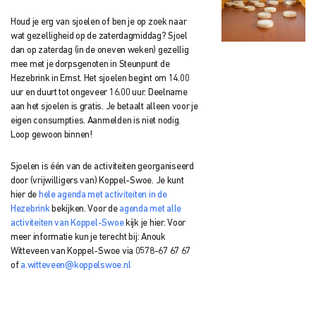
Houd je erg van sjoelen of ben je op zoek naar
wat gezelligheid op de zaterdagmiddag? Sjoel
dan op zaterdag (in de oneven weken) gezellig
mee met je dorpsgenoten in Steunpunt de
Hezebrink in Emst. Het sjoelen begint om 14.00
uur en duurt tot ongeveer 16.00 uur. Deelname
aan het sjoelen is gratis. Je betaalt alleen voor je
eigen consumpties. Aanmelden is niet nodig.
Loop gewoon binnen!
Sjoelen is één van de activiteiten georganiseerd
door (vrijwilligers van) Koppel-Swoe. Je kunt
hier de
hele agenda met activiteiten in de
Hezebrink
bekijken. Voor de
agenda met alle
activiteiten van Koppel-Swoe
kijk je hier.
Voor
meer informatie kun je terecht bij: Anouk
Witteveen
van Koppel-Swoe via
0578-67 67 67
of
a.witteveen@koppelswoe.nl