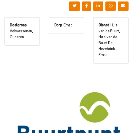
Doelgroep
:
Dorp
: Emst
Dienst
: Huis
Volwassenen,
van de Buurt,
Ouderen
Huis van de
Buurt De
Hezebrink -
Emst