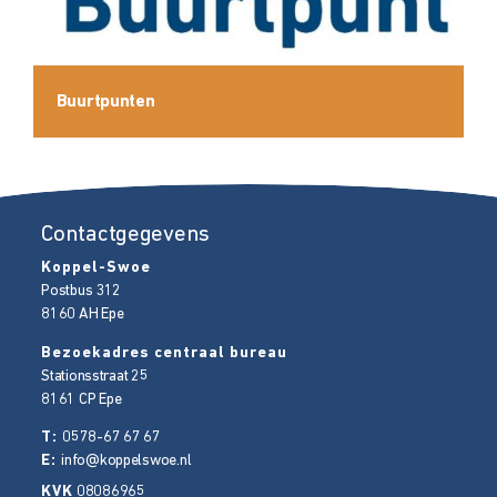
Buurtpunten
Contactgegevens
Koppel-Swoe
Postbus 312
8160 AH
Epe
Bezoekadres centraal bureau
Stationsstraat 25
8161 CP
Epe
T:
0578-67 67 67
E:
info@koppelswoe.nl
KVK
08086965