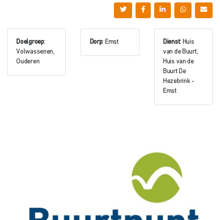
Doelgroep
:
Dorp
: Emst
Dienst
: Huis
Volwassenen,
van de Buurt,
Ouderen
Huis van de
Buurt De
Hezebrink -
Emst