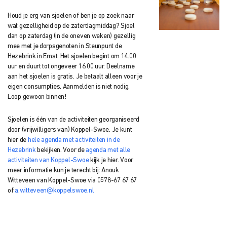
Houd je erg van sjoelen of ben je op zoek naar
wat gezelligheid op de zaterdagmiddag? Sjoel
dan op zaterdag (in de oneven weken) gezellig
mee met je dorpsgenoten in Steunpunt de
Hezebrink in Emst. Het sjoelen begint om 14.00
uur en duurt tot ongeveer 16.00 uur. Deelname
aan het sjoelen is gratis. Je betaalt alleen voor je
eigen consumpties. Aanmelden is niet nodig.
Loop gewoon binnen!
Sjoelen is één van de activiteiten georganiseerd
door (vrijwilligers van) Koppel-Swoe. Je kunt
hier de
hele agenda met activiteiten in de
Hezebrink
bekijken. Voor de
agenda met alle
activiteiten van Koppel-Swoe
kijk je hier.
Voor
meer informatie kun je terecht bij: Anouk
Witteveen
van Koppel-Swoe via
0578-67 67 67
of
a.witteveen@koppelswoe.nl