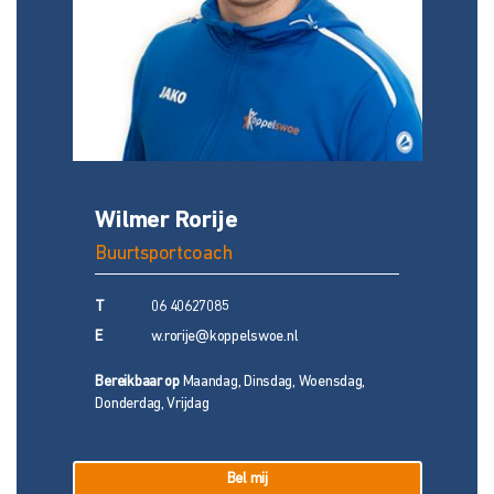
Wilmer Rorije
N
Buurtsportcoach
B
T
06 40627085
T
E
w.rorije@koppelswoe.nl
E
Bereikbaar op
Maandag, Dinsdag, Woensdag,
Be
Donderdag, Vrijdag
Do
Bel mij