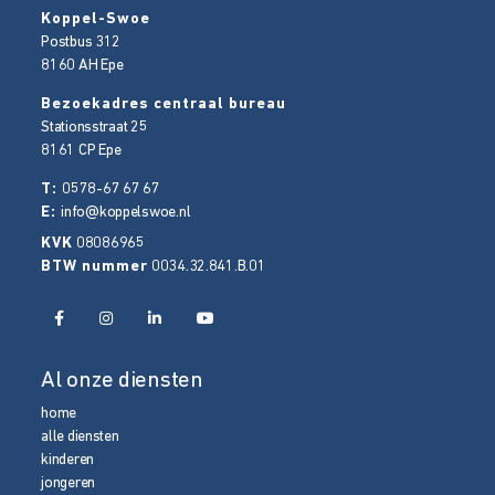
Koppel-Swoe
Postbus 312
8160 AH
Epe
Bezoekadres centraal bureau
Stationsstraat 25
8161 CP
Epe
T:
0578-67 67 67
E:
info@koppelswoe.nl
KVK
08086965
BTW nummer
0034.32.841.B.01
Al onze diensten
home
alle diensten
kinderen
jongeren