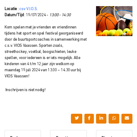
Locatie
:
csv V.I.O.S.
Datum/Tijd
: 15/07/2024 -
13:00 - 14:30
Kom spelen met je vrienden en vriendinnen
tijdens het sport en spel festival georganiseerd
door de buurtsportcoaches in samenwerking met
c.s.v. VIOS Vaassen. Sporten zoals,
streethockey, voetbal, boogschieten, leuke
spellen, voor iedereen is er iets mogelijk. Alle
kinderen van 4 t/m 12 jaar zijn welkom op
maandag 15 juli 2024 van 13.00 – 14.30 uur bij
VIOS Vaassen!
Inschrijven is niet nodig!