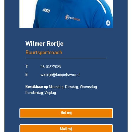
Wilmer Rorije
N
Buurtsportcoach
B
T
06 40627085
T
E
w.rorije@koppelswoe.nl
E
Bereikbaar op
Maandag, Dinsdag, Woensdag,
Be
Donderdag, Vrijdag
Do
Bel mij
Mail mij