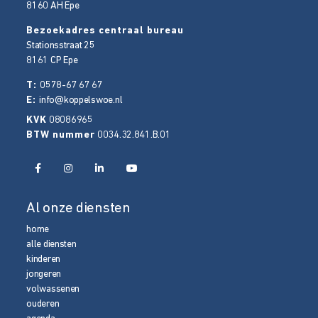
8160 AH
Epe
Bezoekadres centraal bureau
Stationsstraat 25
8161 CP
Epe
T:
0578-67 67 67
E:
info@koppelswoe.nl
KVK
08086965
BTW nummer
0034.32.841.B.01
Al onze diensten
home
alle diensten
kinderen
jongeren
volwassenen
ouderen