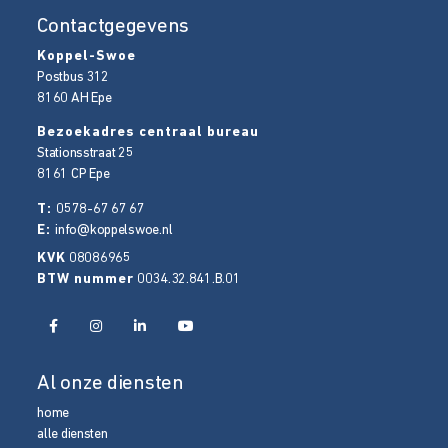
Contactgegevens
Koppel-Swoe
Postbus 312
8160 AH
Epe
Bezoekadres centraal bureau
Stationsstraat 25
8161 CP
Epe
T:
0578-67 67 67
E:
info@koppelswoe.nl
KVK
08086965
BTW nummer
0034.32.841.B.01
Al onze diensten
home
alle diensten