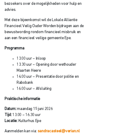
bezoekers over de mogelijkheden voor hulp en
advies.
Met deze bijeenkomst wil de Lokale Alliantie
Financieel Veilig Ouder Worden bijdragen aan de
bewustwording rondom financieel misbruik en
aan een financieel veilige gemeente Epe.
Programma
13.00 uur – Inloop
13.30 uur – Opening door wethouder
Maarten Heere
14.00 uur – Presentatie door politie en
Rabobank
16.00 uur – Afsluiting
Praktische informatie
Datum:
maandag 15 juni 2026
Tijd:
13.00 – 16.30 uur
Locatie:
Kulturhus Epe
Aanmelden kan via:
sandracasteel@verian.nl