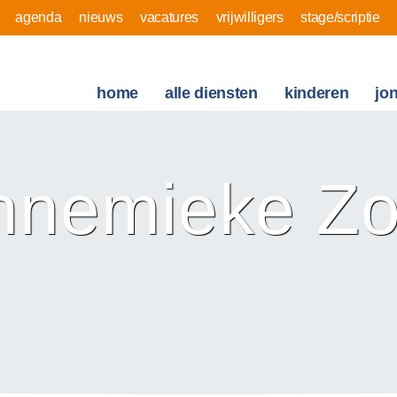
agenda
nieuws
vacatures
vrijwilligers
stage/scriptie
home
alle diensten
kinderen
jo
nnemieke Zo