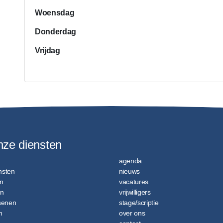
Woensdag
Donderdag
Vrijdag
nze diensten
agenda
ensten
nieuws
n
vacatures
en
vrijwilligers
senen
stage/scriptie
n
over ons