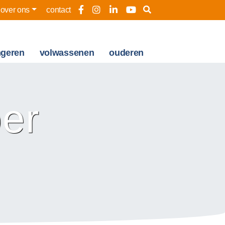
over ons
contact
ngeren
volwassenen
ouderen
er