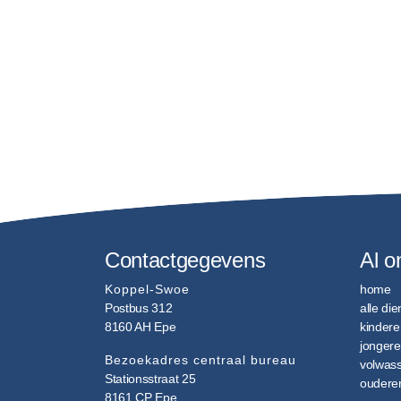
Contactgegevens
Al o
Koppel-Swoe
home
Postbus 312
alle di
8160 AH
Epe
kindere
jonger
Bezoekadres centraal bureau
volwas
Stationsstraat 25
oudere
8161 CP
Epe