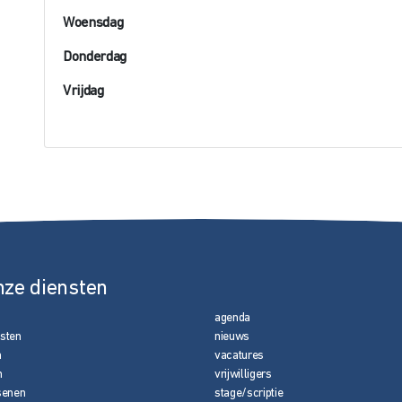
Woensdag
Donderdag
Vrijdag
nze diensten
agenda
nsten
nieuws
n
vacatures
n
vrijwilligers
senen
stage/scriptie