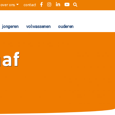
over ons
contact
jongeren
volwassenen
ouderen
aaf