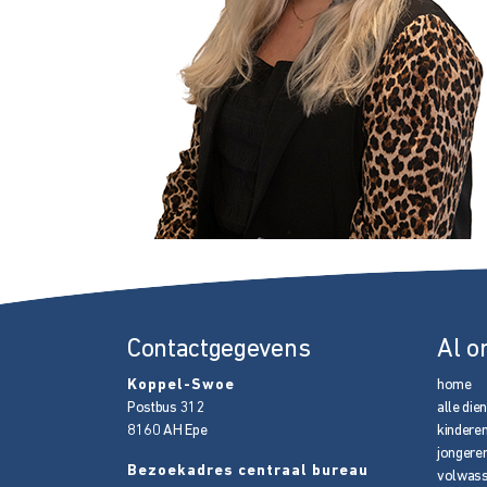
Contactgegevens
Al o
Koppel-Swoe
home
Postbus 312
alle die
8160 AH
Epe
kindere
jongere
Bezoekadres centraal bureau
volwas