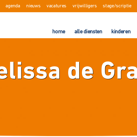
agenda
nieuws
vacatures
vrijwilligers
stage/scriptie
home
alle diensten
kinderen
lissa de Gr