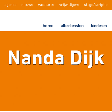
agenda
nieuws
vacatures
vrijwilligers
stage/scriptie
home
alle diensten
kinderen
Nanda Dijk