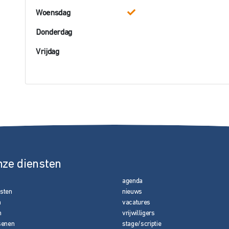
Woensdag
Donderdag
Vrijdag
nze diensten
agenda
nsten
nieuws
n
vacatures
n
vrijwilligers
senen
stage/scriptie