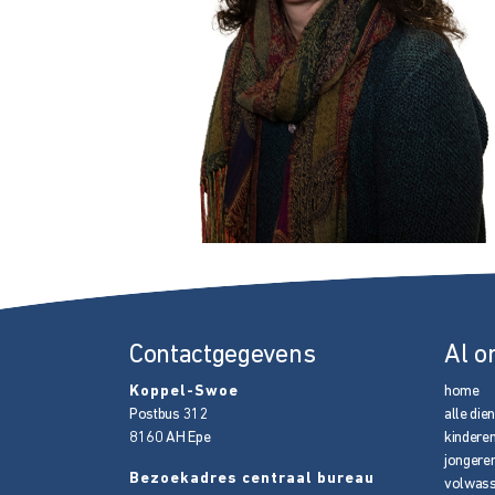
Contactgegevens
Al o
Koppel-Swoe
home
Postbus 312
alle die
8160 AH
Epe
kindere
jongere
Bezoekadres centraal bureau
volwas