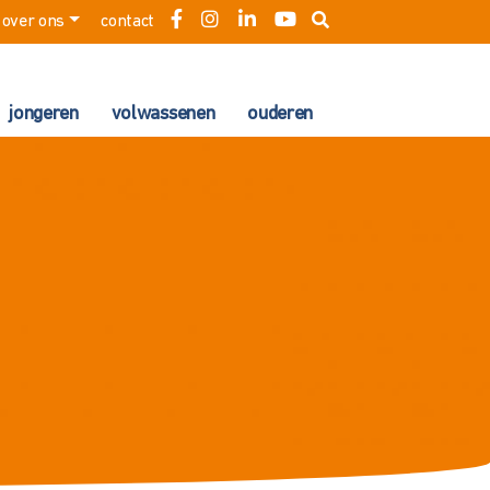
over ons
contact
jongeren
volwassenen
ouderen