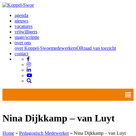
agenda
nieuws
vacatures
vrijwilligers
stage/scriptie
over ons
over Koppel-Swoe
medewerkers
OR
raad van toezicht
contact
Nina Dijkkamp – van Luyt
Home
»
Pedagogisch Medewerker
»
Nina Dijkkamp – van Luyt