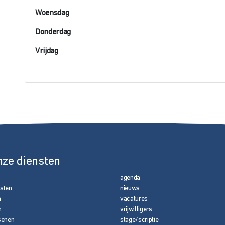
Woensdag
Donderdag
Vrijdag
nze diensten
agenda
nsten
nieuws
n
vacatures
n
vrijwilligers
senen
stage/scriptie