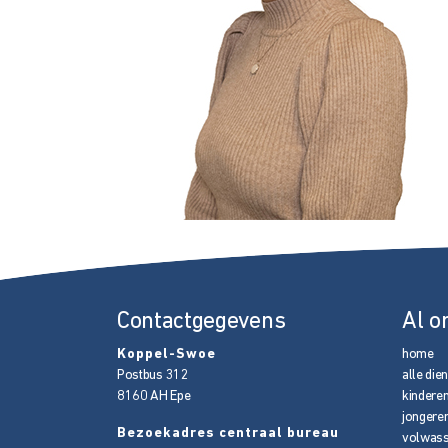
Contactgegevens
Al o
Koppel-Swoe
home
Postbus 312
alle die
8160 AH
Epe
kindere
jongere
Bezoekadres centraal bureau
volwas