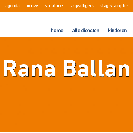
agenda
nieuws
vacatures
vrijwilligers
stage/scriptie
home
alle diensten
kinderen
Rana Ballan