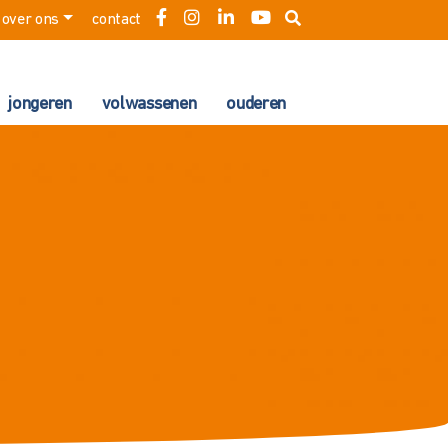
over ons
contact
jongeren
volwassenen
ouderen