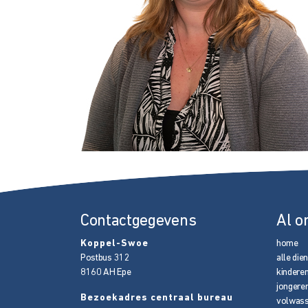
Contactgegevens
Al o
Koppel-Swoe
home
Postbus 312
alle die
8160 AH
Epe
kindere
jongere
Bezoekadres centraal bureau
volwas