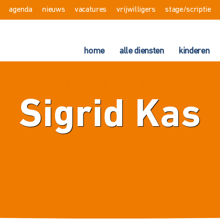
agenda
nieuws
vacatures
vrijwilligers
stage/scriptie
home
alle diensten
kinderen
Sigrid Kas