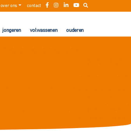
over ons
contact
jongeren
volwassenen
ouderen