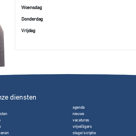
Woensdag
Donderdag
Vrijdag
nze diensten
agenda
nsten
nieuws
n
vacatures
n
vrijwilligers
senen
stage/scriptie