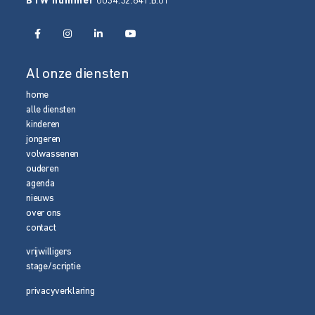
BTW nummer
0034.32.841.B.01
Al onze diensten
home
alle diensten
kinderen
jongeren
volwassenen
ouderen
agenda
nieuws
over ons
contact
vrijwilligers
stage/scriptie
privacyverklaring