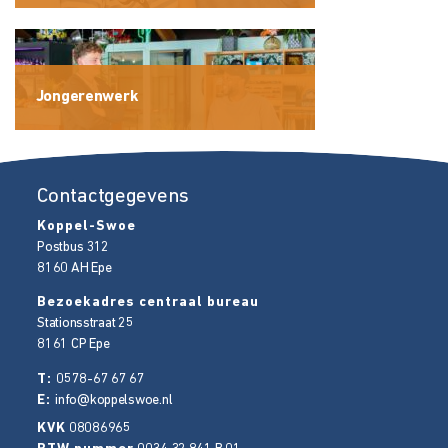
Jongerenwerk
Contactgegevens
Koppel-Swoe
Postbus 312
8160 AH
Epe
Bezoekadres centraal bureau
Stationsstraat 25
8161 CP
Epe
T:
0578-67 67 67
E:
info@koppelswoe.nl
KVK
08086965