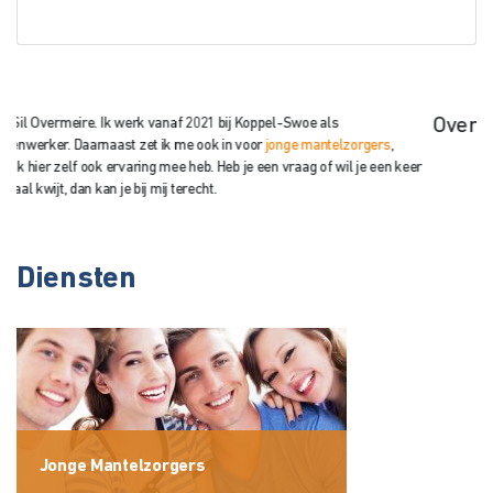
Over mij
rs
,
en keer
Diensten
Jonge Mantelzorgers