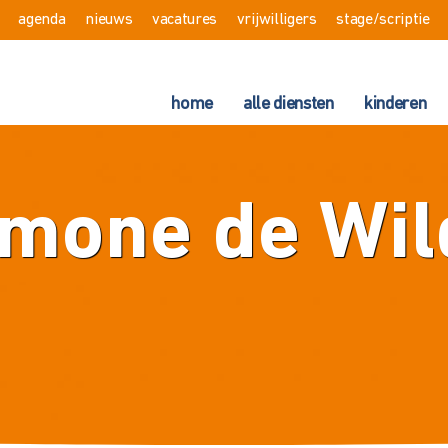
agenda
nieuws
vacatures
vrijwilligers
stage/scriptie
home
alle diensten
kinderen
imone de Wil