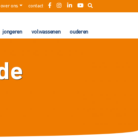
over ons
contact
jongeren
volwassenen
ouderen
de