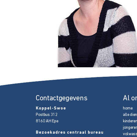
Contactgegevens
Al o
Koppel-Swoe
home
Postbus 312
alle die
8160 AH
Epe
kindere
jongere
Bezoekadres centraal bureau
volwas