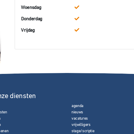
Woensdag
Donderdag
Vrijdag
nze diensten
agenda
nsten
nieuws
n
vacatures
n
vrijwilligers
senen
stage/scriptie