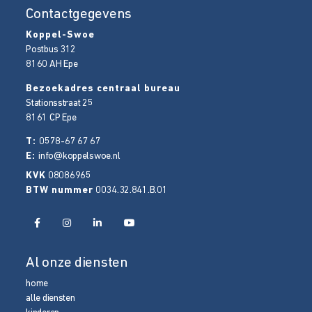
Contactgegevens
Koppel-Swoe
Postbus 312
8160 AH
Epe
Bezoekadres centraal bureau
Stationsstraat 25
8161 CP
Epe
T:
0578-67 67 67
E:
info@koppelswoe.nl
KVK
08086965
BTW nummer
0034.32.841.B.01
Al onze diensten
home
alle diensten