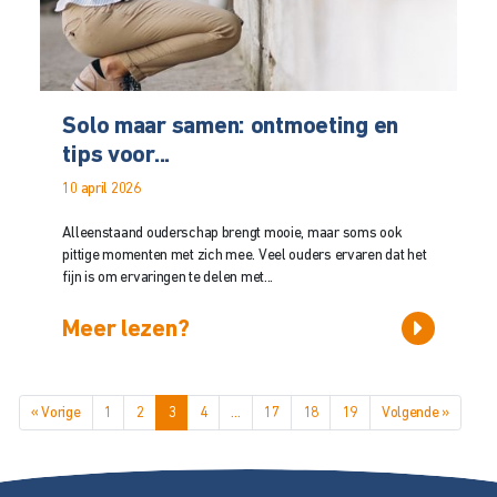
Solo maar samen: ontmoeting en
tips voor...
10 april 2026
Alleenstaand ouderschap brengt mooie, maar soms ook
pittige momenten met zich mee. Veel ouders ervaren dat het
fijn is om ervaringen te delen met...
Meer lezen?
« Vorige
1
2
3
4
…
17
18
19
Volgende »