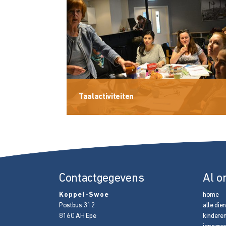
Taalactiviteiten
Contactgegevens
Al o
Koppel-Swoe
home
Postbus 312
alle die
8160 AH
Epe
kindere