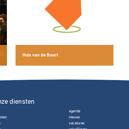
Huis van de Buurt
nze diensten
agenda
nsten
nieuws
n
vacatures