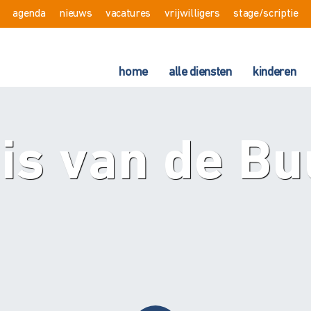
agenda
nieuws
vacatures
vrijwilligers
stage/scriptie
home
alle diensten
kinderen
is van de Bu