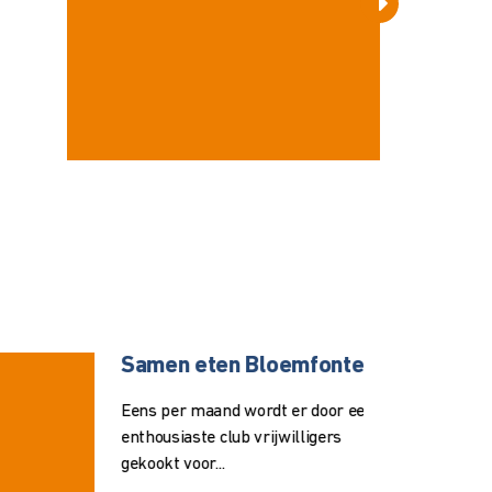
s
Samen ete
19
Eens per maa
enthousiaste c
OKT.
ar
gekookt voor..
king