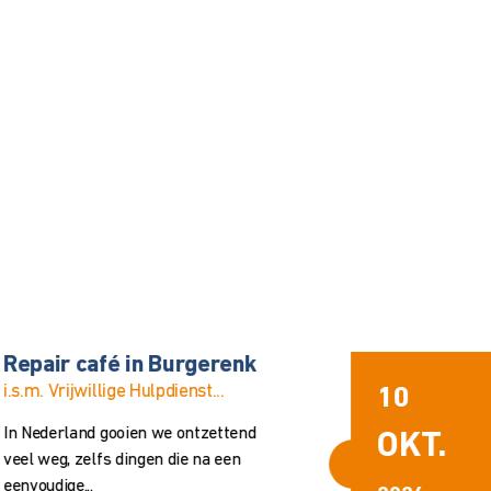
GewoonSamen in Hui
van de Buurt...
12
OKT.
GewoonSamen is een plek wa
mensen met of zonder beper