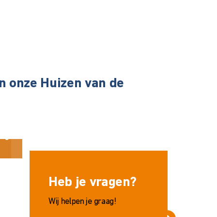
an onze Huizen van de
Charlotte van den Berg
Susan Mirb
Heb je vragen?
Wij helpen je graag!