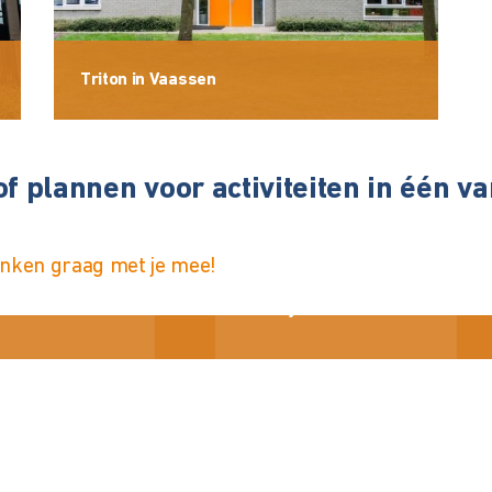
Triton in Vaassen
of plannen voor activiteiten in één v
enken graag met je mee!
enriëtte Rorije
Bilge Yeleser