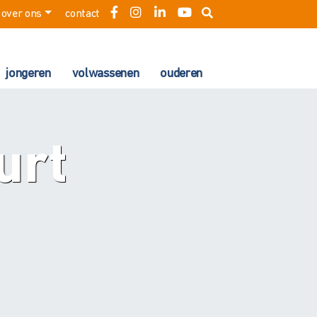
over ons
contact
jongeren
volwassenen
ouderen
urt