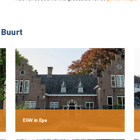
 Buurt
EGW in Epe