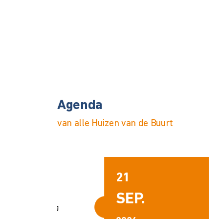
Agenda
van alle Huizen van de Buurt
Samen eten Bloemfontein
Eens per maand wordt er door een
enthousiaste club vrijwilligers
gekookt voor...