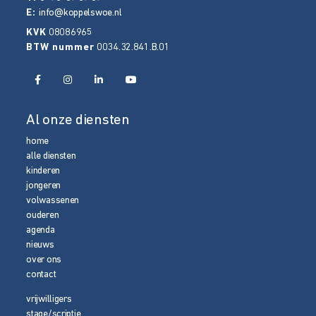
E:
info@koppelswoe.nl
KVK
08086965
BTW nummer
0034.32.841.B.01
Al onze diensten
home
alle diensten
kinderen
jongeren
volwassenen
ouderen
agenda
nieuws
over ons
contact
vrijwilligers
stage/scriptie