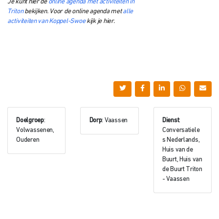
Je kunt hier de
online agenda met activiteiten in
Triton
bekijken. Voor de online agenda met
alle
activiteiten van Koppel-Swoe
kijk je hier.
Doelgroep
:
Dorp
: Vaassen
Dienst
:
Volwassenen,
Conversatiele
Ouderen
s Nederlands,
Huis van de
Buurt, Huis van
de Buurt Triton
- Vaassen